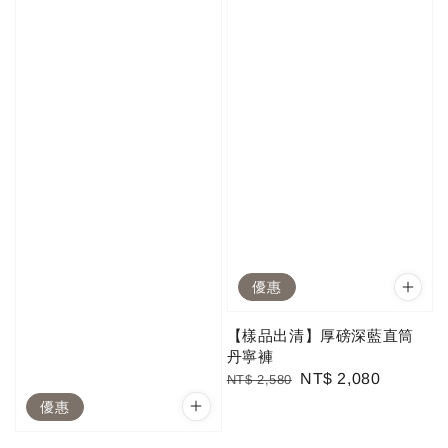
優惠
【樣品出清】厚磅深藍直筒
丹寧褲
Regular
Sale
NT$ 2,080
NT$ 2,580
price
price
優惠