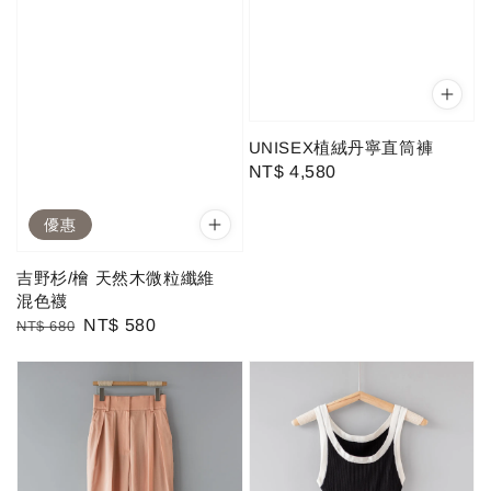
UNISEX植絨丹寧直筒褲
Regular
NT$ 4,580
price
優惠
吉野杉/檜 天然木微粒纖維
混色襪
Regular
Sale
NT$ 580
NT$ 680
price
price