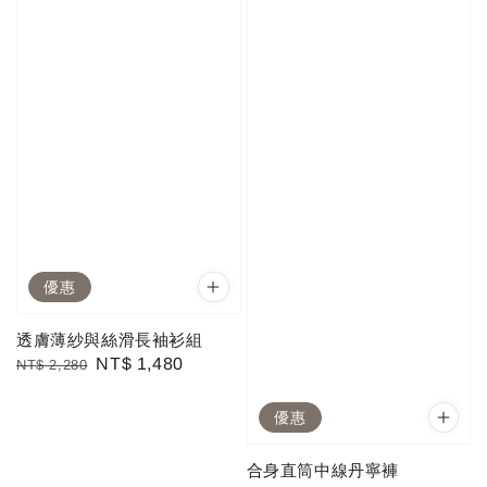
優惠
透膚薄紗與絲滑長袖衫組
Regular
Sale
NT$ 1,480
NT$ 2,280
price
price
優惠
合身直筒中線丹寧褲