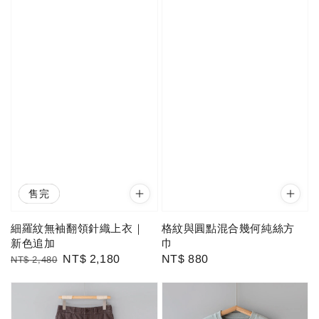
優惠
售完
細羅紋無袖翻領針織上衣｜
格紋與圓點混合幾何純絲方
新色追加
巾
Regular
Sale
NT$ 2,180
Regular
NT$ 880
NT$ 2,480
price
price
price