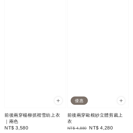
優惠
前後兩穿楊柳抓褶雪紡上衣
前後兩穿歐根紗立體剪裁上
｜兩色
衣
Regular
NT$ 3,580
Regular
Sale
NT$ 4,280
NT$ 4,880