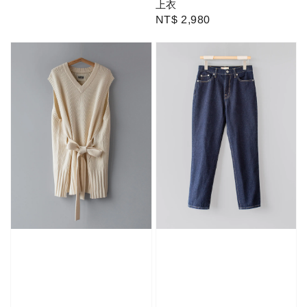
上衣
Regular
NT$ 2,980
price