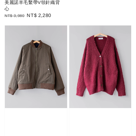
美麗諾羊毛繫帶V領針織背
心
Regular
Sale
NT$ 2,280
NT$ 3,980
price
price