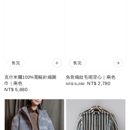
售完
優惠
售完
克什米爾100%寬幅針織圍
魚骨織紋毛呢背心｜兩色
巾｜兩色
Regular
Sale
NT$ 2,780
NT$ 5,280
Regular
NT$ 5,880
price
price
price