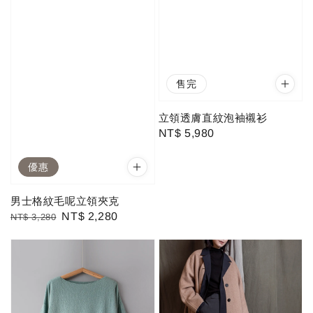
售完
立領透膚直紋泡袖襯衫
Regular
NT$ 5,980
price
優惠
男士格紋毛呢立領夾克
Regular
Sale
NT$ 2,280
NT$ 3,280
price
price