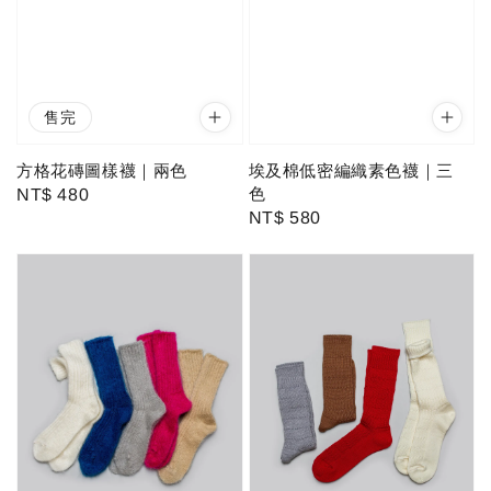
售完
方格花磚圖樣襪｜兩色
埃及棉低密編織素色襪｜三
色
Regular
NT$ 480
Regular
NT$ 580
price
price