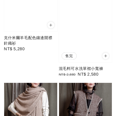
克什米爾羊毛配色鑲邊開襟
針織衫
Regular
NT$ 5,280
price
優惠
售完
混毛料可水洗單褶小寬褲
Regular
Sale
NT$ 2,580
NT$ 2,880
price
price