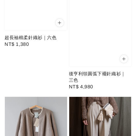
超長袖棉柔針織衫｜六色
Regular
NT$ 1,380
price
後亨利領圓弧下襬針織衫｜
三色
Regular
NT$ 4,980
price