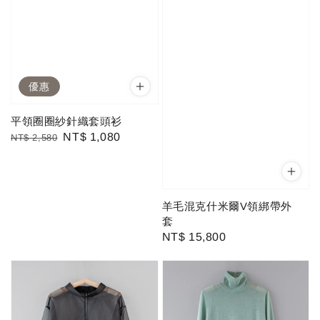
優惠
平領圈圈紗針織套頭衫
Regular
Sale
NT$ 1,080
NT$ 2,580
price
price
羊毛混克什米爾V領綁帶外
套
Regular
NT$ 15,800
price