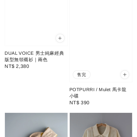
DUAL VOICE 男士純麻經典
版型無領襯衫｜兩色
Regular
NT$ 2,380
price
售完
POTPURRI / Mulet 馬卡龍
小碟
Regular
NT$ 390
price