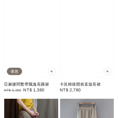
優惠
亞麻腰間繫帶飄逸長圓裙
卡其棉後開衩直版長裙
Regular
Sale
NT$ 1,380
Regular
NT$ 2,780
NT$ 3,280
price
price
price