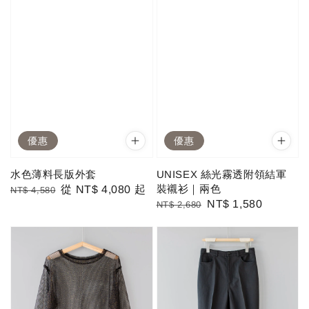
優惠
優惠
水色薄料長版外套
UNISEX 絲光霧透附領結軍
裝襯衫｜兩色
Regular
Sale
從
NT$ 4,080
起
NT$ 4,580
Regular
Sale
NT$ 1,580
NT$ 2,680
price
price
price
price