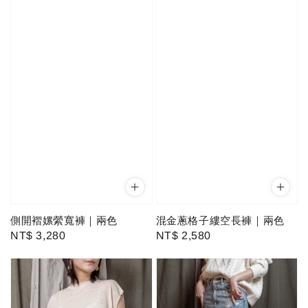
側開褶嫘縈寬褲｜兩色
混金蔥格子縷空長褲｜兩色
Regular
NT$ 3,280
Regular
NT$ 2,580
price
price