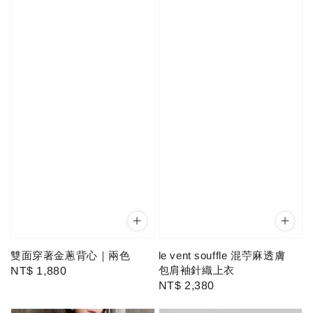
雙面穿著金蔥背心｜兩色
le vent souffle 混苧麻透膚
包肩袖針織上衣
Regular
NT$ 1,880
Regular
NT$ 2,380
price
price