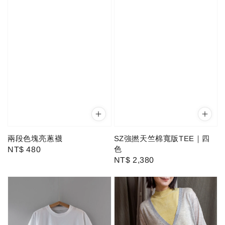
兩段色塊亮蔥襪
SZ強撚天竺棉寬版TEE｜四
色
Regular
NT$ 480
Regular
NT$ 2,380
price
price