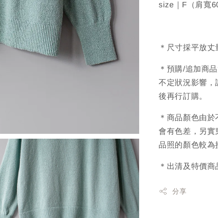
size｜F（肩寬
＊尺寸採平放丈
＊預購/追加商
不定狀況影響，
後再行訂購。
＊商品顏色由於
會有色差，另實
品照的顏色較為
＊出清及特價商
分享