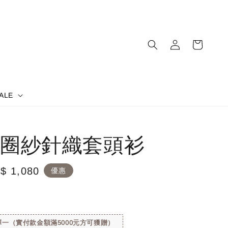
ALE
圈紗針織套頭衫
le
$ 1,080
優惠
ice
一（實付款金額滿5000元方可獲贈）