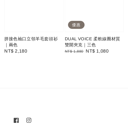
優惠
拼接色袖口立領羊毛套頭衫
DUAL VOICE 柔軟線圈材質
｜兩色
雙開夾克｜三色
Regular
NT$ 2,180
Regular
Sale
NT$ 1,080
NT$ 1,880
price
price
price