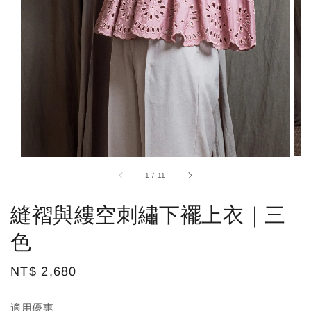
1
/
11
縫褶與縷空刺繡下襬上衣｜三
色
Regular
NT$ 2,680
price
適用優惠