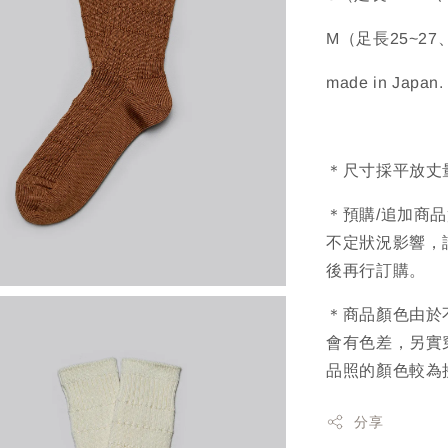
M（足長25~2
made in Japan.
＊尺寸採平放丈
＊預購/追加商
不定狀況影響，
後再行訂購。
＊商品顏色由於
會有色差，另實
品照的顏色較為
分享