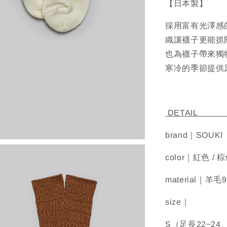
【日本製】
採用富有光澤感
織讓襪子更能抓
也為襪子帶來獨
寒冷的季節提供
D
brand｜SOUKI
color｜紅色 / 棕
material｜
size｜
S（足長22~2