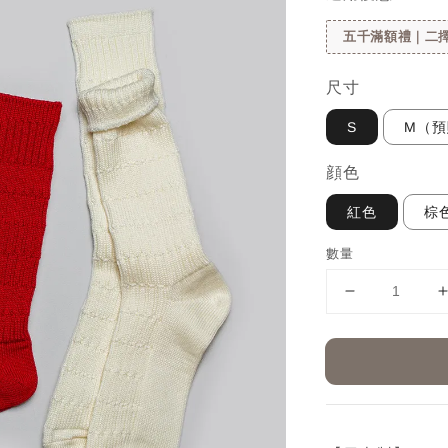
五千滿額禮｜二擇
尺寸
S
M（預
顔色
紅色
棕
數量