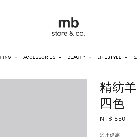
HING
ACCESSORIES
BEAUTY
LIFESTYLE
S
精紡羊
四色
Regular
NT$ 580
price
適用優惠