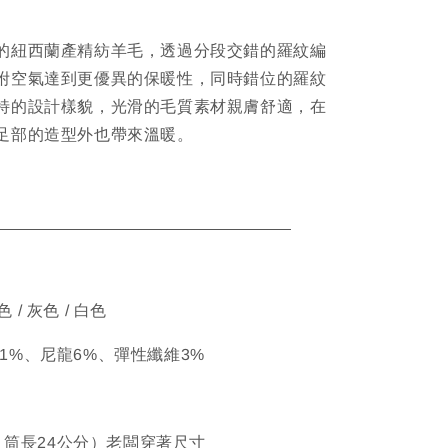
的紐西蘭產精紡羊毛，透過分段交錯的羅紋編
附空氣達到更優異的保暖性，同時錯位的羅紋
特的設計樣貌，光滑的毛質素材親膚舒適，在
足部的造型外也帶來溫暖。
ETAIL
色 / 灰色 / 白色
羊毛91%、尼龍6%、彈性纖維3%
4、筒長24公分）老闆穿著尺寸