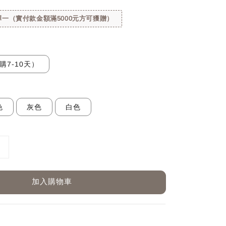
一（實付款金額滿5000元方可獲贈）
購7-10天）
色
灰色
白色
加入購物車