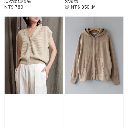
油冷壓植物皂
分湯碗
Regular
NT$ 780
Regular
從
NT$ 350
起
price
price