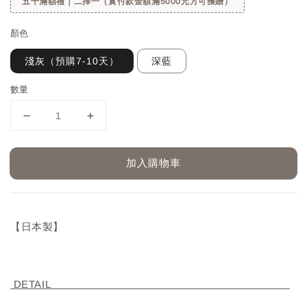
五千滿額禮｜二擇一（實付款金額滿5000元方可獲贈）
顏色
淺灰（預購7-10天）
深藍
數量
加入購物車
【日本製】
DETAIL