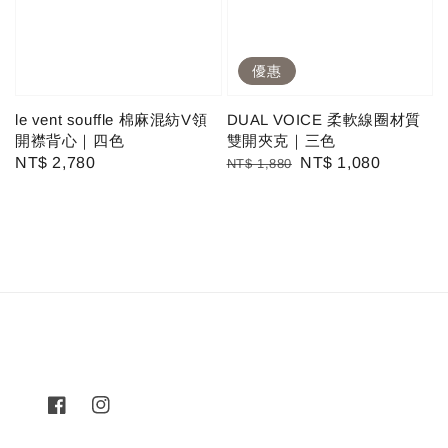
優惠
le vent souffle 棉麻混紡V領
DUAL VOICE 柔軟線圈材質
開襟背心｜四色
雙開夾克｜三色
Regular
NT$ 2,780
Regular
Sale
NT$ 1,080
NT$ 1,880
price
price
price