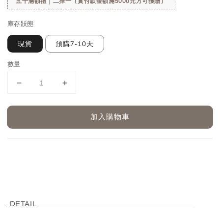
五千滿額禮｜二擇一（實付款金額滿5000元方可獲贈）
庫存狀態
現貨
預購7-10天
數量
加入購物車
DETAIL