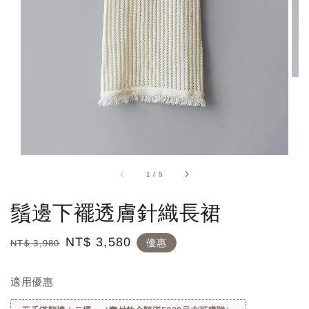
1
/
5
鬚邊下襬透膚針織長裙
Regular
Sale
NT$ 3,580
優惠
NT$ 3,980
price
price
適用優惠