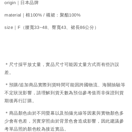
origin｜日本品牌
material｜棉100% / 襯裙：聚酯100%
size｜F（腰寬33~48、臀寬43、裙長86公分）
＊尺寸採平放丈量，實品尺寸可能因丈量方式而有些許誤
差。
＊預購/追加商品實際到貨時間可能因跨國物流、海關抽驗等
不定狀況影響，請理解到貨天數為預估參考值而非保證到貨
期後再行訂購。
＊商品顏色由於不同螢幕以及拍攝光線等因素與實物顏色多
少會有色差，另實穿照由於背景色會造成影響，因此建議參
考單品照的顏色較為接近實品。