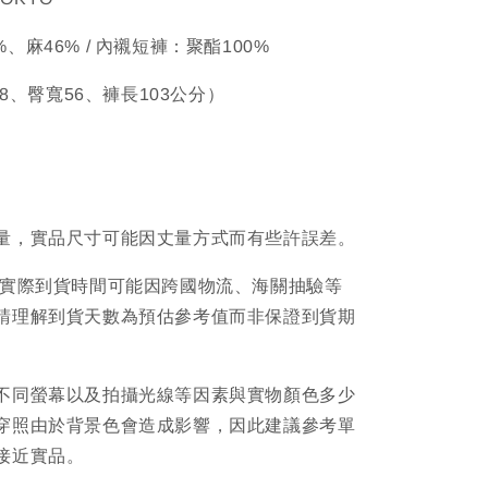
54%、麻46% / 內襯短褲：聚酯100%
38、臀寬56、褲長103公分）
量，實品尺寸可能因丈量方式而有些許誤差。
品實際到貨時間可能因跨國物流、海關抽驗等
請理解到貨天數為預估參考值而非保證到貨期
不同螢幕以及拍攝光線等因素與實物顏色多少
穿照由於背景色會造成影響，因此建議參考單
接近實品。