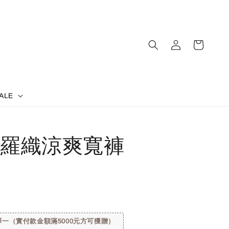
ALE
羅織涼爽寬褲
一（實付款金額滿5000元方可獲贈）