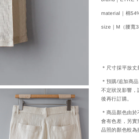
material｜棉
size｜M（腰寬
＊尺寸採平放丈
＊預購/追加商
不定狀況影響，
後再行訂購。
＊商品顏色由於
會有色差，另實
品照的顏色較為