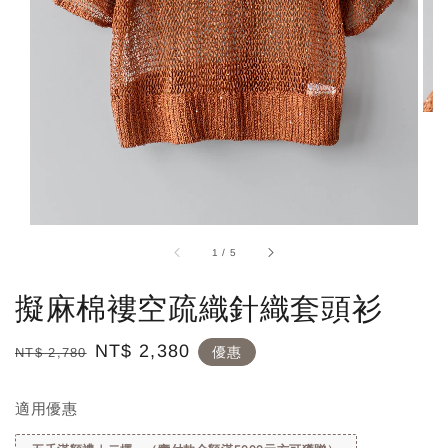
1
/
5
擬麻棉褸空疏織針織套頭衫
Regular
Sale
NT$ 2,380
優惠
NT$ 2,780
price
price
適用優惠