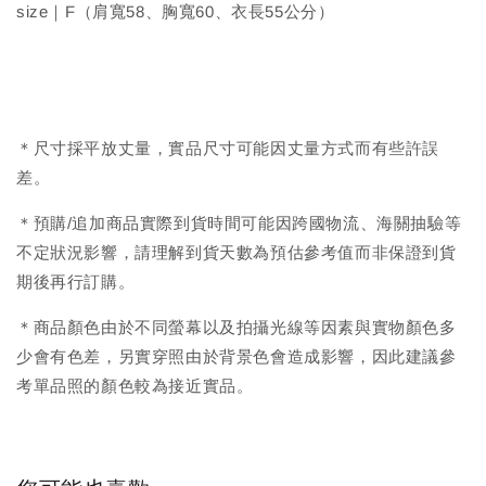
size｜F（肩寬58、胸寬60、衣長55公分）
＊尺寸採平放丈量，實品尺寸可能因丈量方式而有些許誤
差。
＊預購/追加商品實際到貨時間可能因跨國物流、海關抽驗等
不定狀況影響，請理解到貨天數為預估參考值而非保證到貨
期後再行訂購。
＊商品顏色由於不同螢幕以及拍攝光線等因素與實物顏色多
少會有色差，另實穿照由於背景色會造成影響，因此建議參
考單品照的顏色較為接近實品。