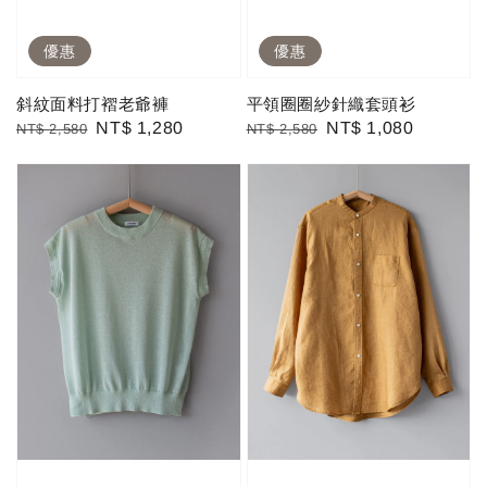
優惠
優惠
斜紋面料打褶老爺褲
平領圈圈紗針織套頭衫
Regular
Sale
NT$ 1,280
Regular
Sale
NT$ 1,080
NT$ 2,580
NT$ 2,580
price
price
price
price