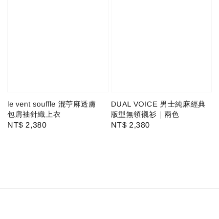
le vent souffle 混苧麻透膚
DUAL VOICE 男士純麻經典
包肩袖針織上衣
版型無領襯衫｜兩色
Regular
NT$ 2,380
Regular
NT$ 2,380
price
price