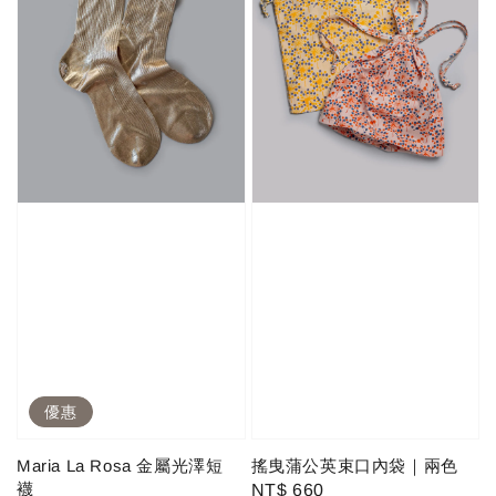
優惠
Maria La Rosa 金屬光澤短
搖曳蒲公英束口內袋｜兩色
襪
Regular
NT$ 660