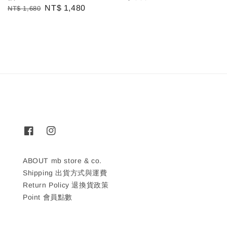
Regular
Sale
NT$ 1,480
NT$ 1,680
price
price
price
ABOUT mb store & co.
Shipping 出貨方式與運費
Return Policy 退換貨政策
Point 會員點數