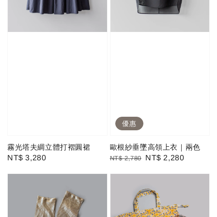
優惠
霧光塔夫綢立體打褶圓裙
歐根紗垂墜高領上衣｜兩色
Regular
NT$ 3,280
Regular
Sale
NT$ 2,280
NT$ 2,780
price
price
price