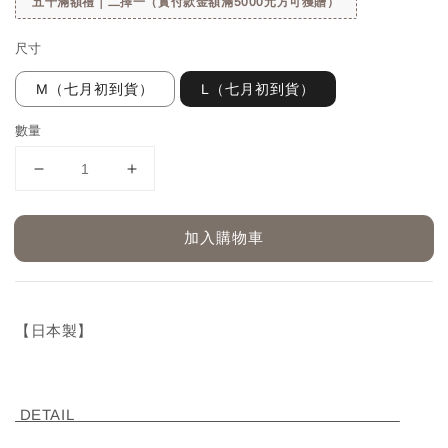
五千滿額禮｜二擇一（實付款金額滿5000元方可獲贈）
尺寸
M（七月初到貨）
L（七月初到貨）
數量
加入購物車
【日本製】
DETAIL