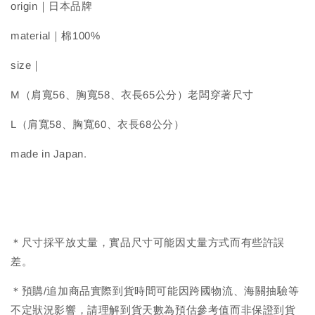
origin｜日本品牌
material｜棉100%
size｜
M（肩寬56、胸寬58、衣長65公分）老闆穿著尺寸
L（肩寬58、胸寬60、衣長68公分）
made in Japan.
＊尺寸採平放丈量，實品尺寸可能因丈量方式而有些許誤
差。
＊預購/追加商品實際到貨時間可能因跨國物流、海關抽驗等
不定狀況影響，請理解到貨天數為預估參考值而非保證到貨