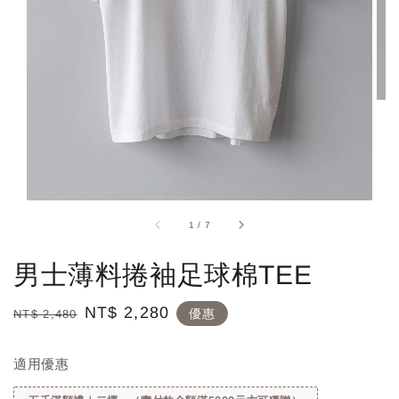
1
/
7
男士薄料捲袖足球棉TEE
Regular
Sale
NT$ 2,280
優惠
NT$ 2,480
price
price
適用優惠