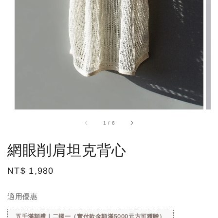
1
/
6
網眼削肩坦克背心
Regular
NT$ 1,980
price
適用優惠
五千滿額禮｜二擇一（實付款金額滿5000元方可獲贈）