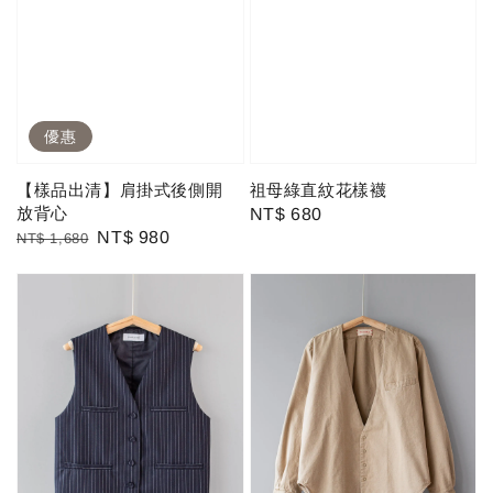
優惠
【樣品出清】肩掛式後側開
祖母綠直紋花樣襪
放背心
Regular
NT$ 680
Regular
Sale
NT$ 980
NT$ 1,680
price
price
price