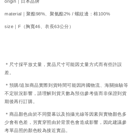
origin｜日本品牌
material｜聚酯98%、聚氨酯2% / 螺紋邊：棉100%
size｜F（胸寬46、衣長63公分）
＊尺寸採平放丈量，實品尺寸可能因丈量方式而有些許誤
差。
＊預購/追加商品實際到貨時間可能因跨國物流、海關抽驗等
不定狀況影響，請理解到貨天數為預估參考值而非保證到貨
期後再行訂購。
＊商品顏色由於不同螢幕以及拍攝光線等因素與實物顏色多
少會有色差，另實穿照由於背景色會造成影響，因此建議參
考單品照的顏色較為接近實品。