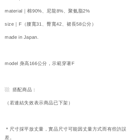
material｜棉90%、尼龍8%、聚氨脂2%
size｜F（腰寬31、臀寬42、裙長58公分）
made in Japan.
model 身高166公分，示範穿著F
▧ 搭配商品：
（若連結失效表示商品已下架）
＊尺寸採平放丈量，實品尺寸可能因丈量方式而有些許誤
差。