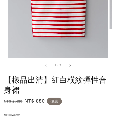
1
/
7
【樣品出清】紅白橫紋彈性合
身裙
Regular
Sale
NT$ 880
優惠
NT$ 2,480
price
price
適用優惠