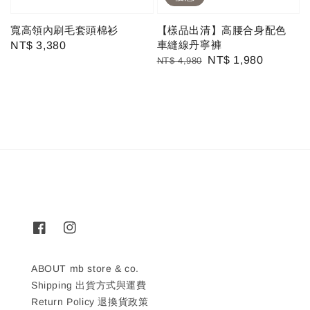
寬高領內刷毛套頭棉衫
【樣品出清】高腰合身配色
車縫線丹寧褲
Regular
NT$ 3,380
Regular
Sale
NT$ 1,980
NT$ 4,980
price
price
price
ABOUT mb store & co.
Shipping 出貨方式與運費
Return Policy 退換貨政策