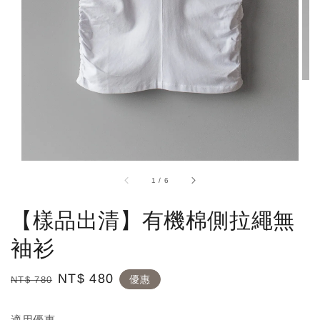
1
/
6
【樣品出清】有機棉側拉繩無
袖衫
Regular
Sale
NT$ 480
優惠
NT$ 780
price
price
適用優惠