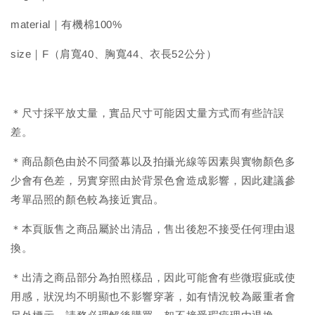
material｜有機棉100%
size｜F（肩寬40、胸寬44、衣長52公分）
＊尺寸採平放丈量，實品尺寸可能因丈量方式而有些許誤
差。
＊商品顏色由於不同螢幕以及拍攝光線等因素與實物顏色多
少會有色差，另實穿照由於背景色會造成影響，因此建議參
考單品照的顏色較為接近實品。
＊本頁販售之商品屬於出清品，售出後恕不接受任何理由退
換。
＊出清之商品部分為拍照樣品，因此可能會有些微瑕疵或使
用感，狀況均不明顯也不影響穿著，如有情況較為嚴重者會