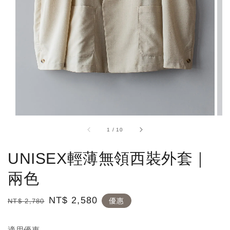
1
/
10
UNISEX輕薄無領西裝外套｜
兩色
Regular
Sale
NT$ 2,580
優惠
NT$ 2,780
price
price
適用優惠