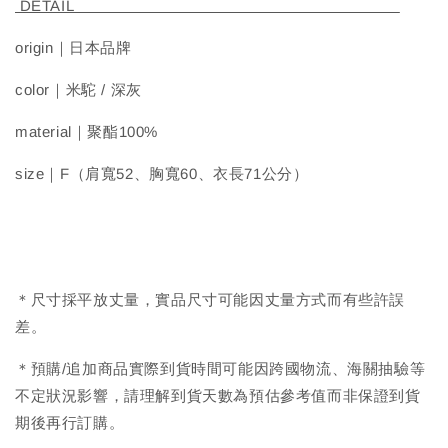
DETAIL
origin｜日本品牌
color｜米駝 / 深灰
material｜聚酯100%
size｜F（肩寬52、胸寬60、衣長71公分）
＊尺寸採平放丈量，實品尺寸可能因丈量方式而有些許誤
差。
＊預購/追加商品實際到貨時間可能因跨國物流、海關抽驗等
不定狀況影響，請理解到貨天數為預估參考值而非保證到貨
期後再行訂購。