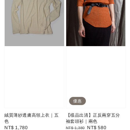
優惠
絨質薄紗透膚高領上衣｜五
【樣品出清】正反兩穿五分
色
袖套頭衫｜兩色
Regular
NT$ 1,780
Regular
Sale
NT$ 580
NT$ 1,380