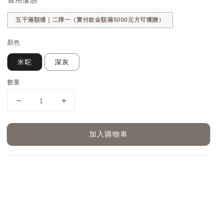
五千滿額禮｜二擇一（實付款金額滿5000元方可獲贈）
顏色
米駝
深灰
數量
加入購物車