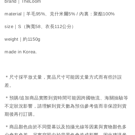
brand｜TheLoom
material｜羊毛95%、克什米爾5% / 內裏：聚酯100%
size｜S（胸寬58、衣長112公分）
weight｜約1150g
made in Korea.
＊尺寸採平放丈量，實品尺寸可能因丈量方式而有些許誤
差。
＊預購/追加商品實際到貨時間可能因跨國物流、海關抽驗等
不定狀況影響，請理解到貨天數為預估參考值而非保證到貨
期後再行訂購。
＊商品顏色由於不同螢幕以及拍攝光線等因素與實物顏色多
少會有色差，另實穿照由於背景色會造成影響，因此建議參