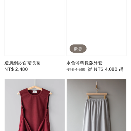
優惠
透膚網紗百褶長裙
水色薄料長版外套
Regular
NT$ 2,480
Regular
Sale
從
NT$ 4,080
起
NT$ 4,580
price
price
price