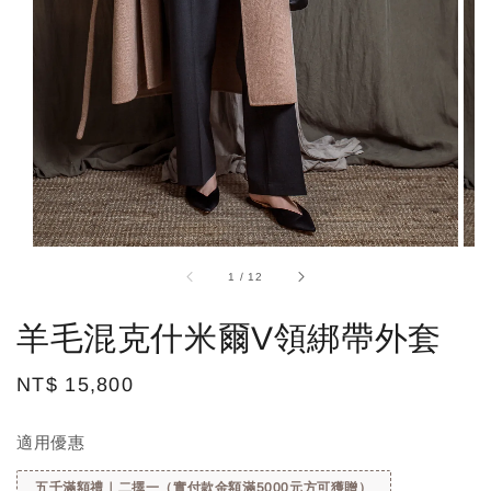
1
/
12
羊毛混克什米爾V領綁帶外套
Regular
NT$ 15,800
price
適用優惠
五千滿額禮｜二擇一（實付款金額滿5000元方可獲贈）