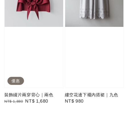
優惠
裝飾綴片兩穿背心｜兩色
縷空花邊下襬內搭裙｜九色
Regular
Sale
NT$ 1,680
Regular
NT$ 980
NT$ 1,880
price
price
price