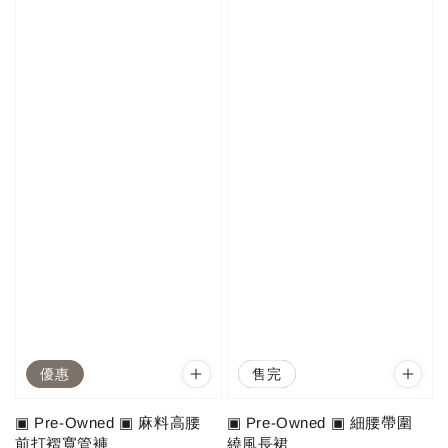
優惠
優惠
售完
▣ Pre-Owned ▣ 麻料高腰
▣ Pre-Owned ▣ 細腰帶圍
前打褶寬管褲
繞風長裙