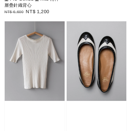
層疊針織背心
Regular
Sale
NT$ 1,200
NT$ 6,600
price
price