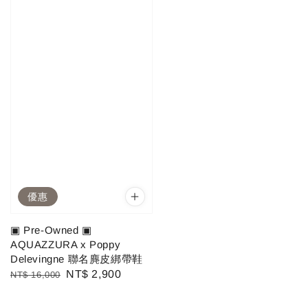
優惠
▣ Pre-Owned ▣
AQUAZZURA x Poppy
Delevingne 聯名麂皮綁帶鞋
Regular
Sale
NT$ 2,900
NT$ 16,000
price
price