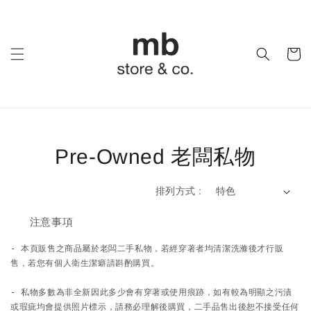
Pre-Owned 老闆私物
排列方式 :
⠀⠀ 注意事項 ⠀⠀
- 本頁販售之商品屬於老闆二手私物，若經穿著者均清潔洗滌後才行販
售，若您有個人衛生潔癖請斟酌購買。

- 私物多數為非全新因此多少會有穿著或使用痕跡，如有較為明顯之污漬
或瑕疵均會提供照片標示，請務必理解後購買，二手品售出後恕不接受任何