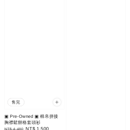
優惠
售完
▣ Pre-Owned ▣ 棉帛拼接
胸襟鬆餅格套頭衫
Regular
Sale
NT$ 1,500
NT$ 4,480