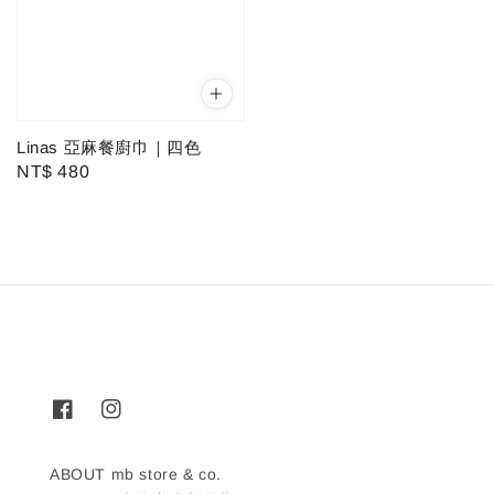
Linas 亞麻餐廚巾｜四色
Regular
NT$ 480
price
ABOUT mb store & co.