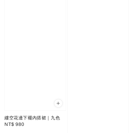
縷空花邊下襬內搭裙｜九色
Regular
NT$ 980
price