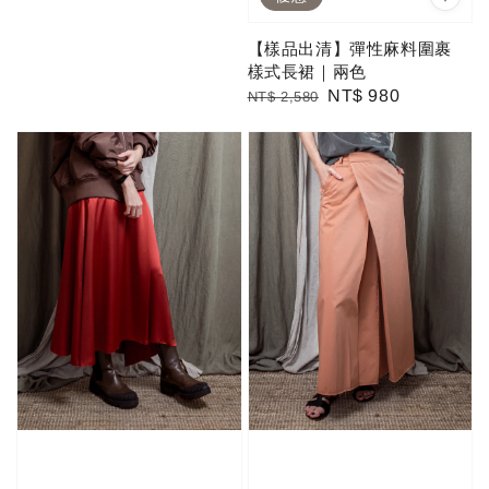
【樣品出清】彈性麻料圍裹
樣式長裙｜兩色
Regular
Sale
NT$ 980
NT$ 2,580
price
price