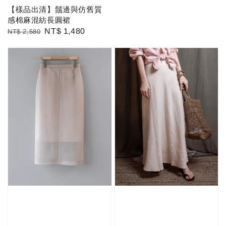
【樣品出清】鬚邊與仿舊質
感棉麻混紡長圓裙
Regular
Sale
NT$ 1,480
NT$ 2,580
price
price