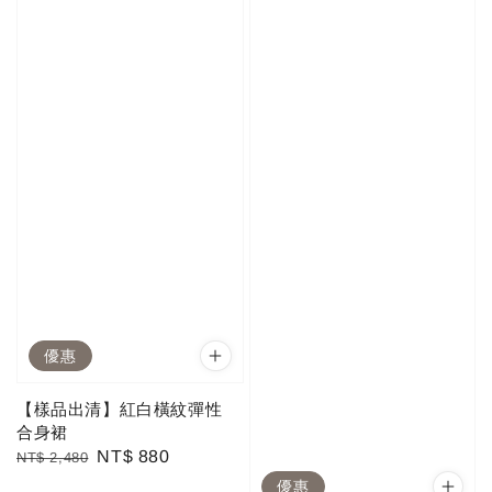
優惠
【樣品出清】紅白橫紋彈性
合身裙
Regular
Sale
NT$ 880
NT$ 2,480
price
price
優惠