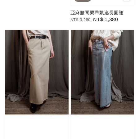
亞麻腰間繫帶飄逸長圓裙
Regular
Sale
NT$ 1,380
NT$ 3,280
price
price