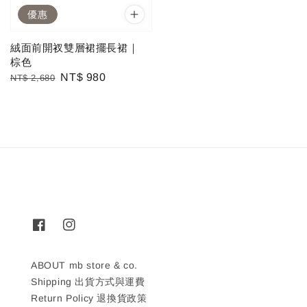
優惠
絨面前開衩雙層裙擺長裙｜
棕色
Regular
Sale
NT$ 980
NT$ 2,680
price
price
ABOUT mb store & co.
Shipping 出貨方式與運費
Return Policy 退換貨政策