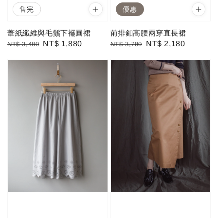
優惠
售完
優惠
葦紙纖維與毛鬚下襬圓裙
前排釦高腰兩穿直長裙
Regular
Sale
NT$ 1,880
Regular
Sale
NT$ 2,180
NT$ 3,480
NT$ 3,780
price
price
price
price