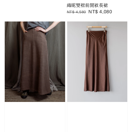
織呢雙褶前開衩長裙
Regular
Sale
NT$ 4,080
NT$ 4,580
price
price