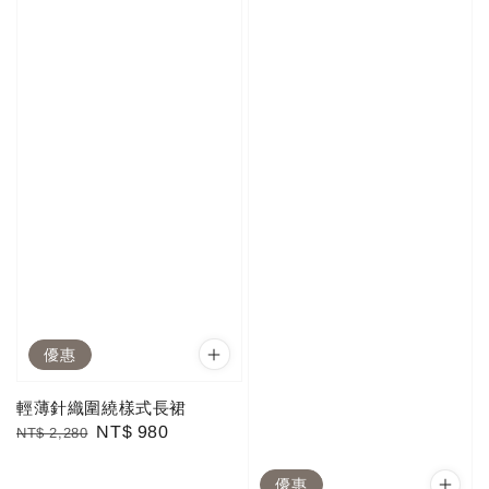
優惠
輕薄針織圍繞樣式長裙
Regular
Sale
NT$ 980
NT$ 2,280
price
price
優惠