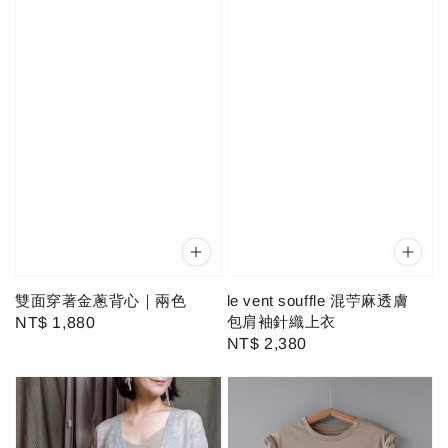
雙面穿著金蔥背心｜兩色
le vent souffle 混苧麻透膚
包肩袖針織上衣
Regular
NT$ 1,880
Regular
NT$ 2,380
price
price