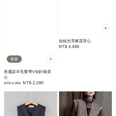
金絲光澤麻質背心
Regular
NT$ 4,480
price
優惠
美麗諾羊毛繫帶V領針織背
心
Regular
Sale
NT$ 2,280
NT$ 3,980
price
price