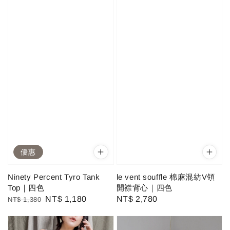
優惠
Ninety Percent Tyro Tank
le vent souffle 棉麻混紡V領
Top｜四色
開襟背心｜四色
Regular
Sale
NT$ 1,180
Regular
NT$ 2,780
NT$ 1,380
price
price
price