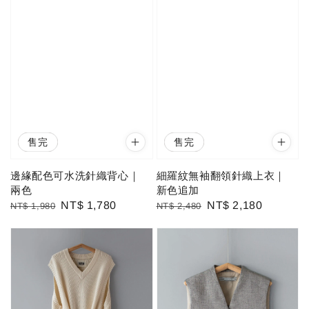
優惠
售完
優惠
售完
邊緣配色可水洗針織背心｜
細羅紋無袖翻領針織上衣｜
兩色
新色追加
Regular
Sale
NT$ 1,780
Regular
Sale
NT$ 2,180
NT$ 1,980
NT$ 2,480
price
price
price
price