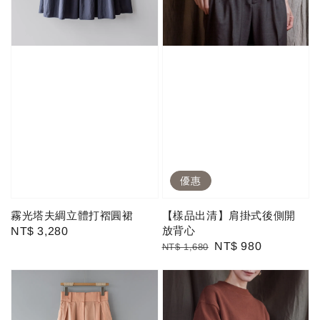
優惠
霧光塔夫綢立體打褶圓裙
【樣品出清】肩掛式後側開
放背心
Regular
NT$ 3,280
Regular
Sale
NT$ 980
NT$ 1,680
price
price
price