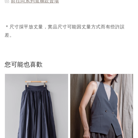
▧
前往同系列寬褲款
賣場
＊尺寸採平放丈量，實品尺寸可能因丈量方式而有些許誤
差。
您可能也喜歡