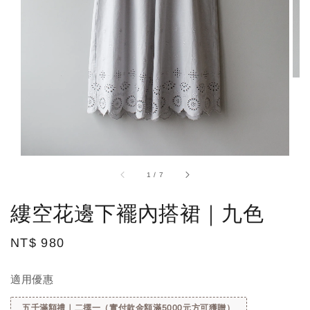
1
/
7
縷空花邊下襬內搭裙｜九色
Regular
NT$ 980
price
適用優惠
五千滿額禮｜二擇一（實付款金額滿5000元方可獲贈）