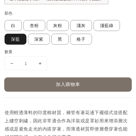
顏色
白
杏粉
灰粉
淺灰
淺藍綠
深藍
深紫
黑
格子
數量
加入購物車
使用輕透薄料的印度棉材質，褲管有著花邊下襬樣式並搭配
上縷空刺繡，因此非常適合作為洋裝或是罩衫用來增添層次
感或是避免走光的內搭穿著，而薄透材質即便層疊穿著也能