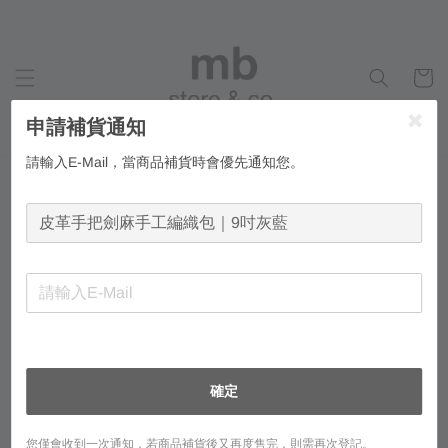
申請補貨通知
請輸入E-Mail，當商品補貨時會優先通知您。
確定
您僅會收到一次通知，若商品補貨後又再度售完，則需再次登記。