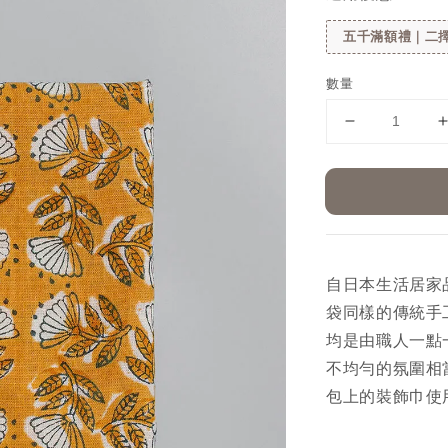
五千滿額禮｜二擇
數量
自日本生活居家品
袋同樣的傳統手
均是由職人一點
不均勻的氛圍相
包上的裝飾巾使