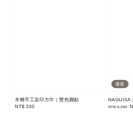
優惠
木雕手工染印方巾｜雙色圓點
NAGUIS
Regular
NT$ 330
Regular
S
N
NT$ 3,280
price
price
p