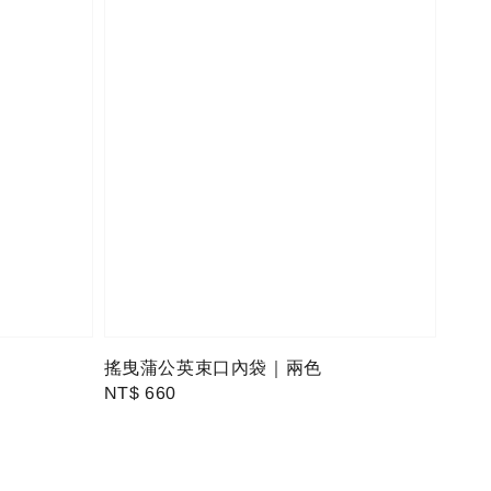
搖曳蒲公英束口內袋｜兩色
Regular
NT$ 660
price