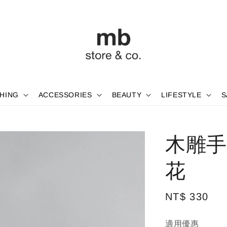
HING
ACCESSORIES
BEAUTY
LIFESTYLE
S
木雕手
花
Regular
NT$ 330
price
適用優惠