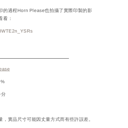
的過程Horn Please也拍攝了實際印製的影
看看：
be/IWTE2n_YSRs
TAIL
ease
0%
 公分
量，實品尺寸可能因丈量方式而有些許誤差。