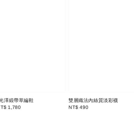
A 光澤緞帶草編鞋
雙層織法內絲質淡彩襪
ale
T$ 1,780
Regular
NT$ 490
rice
price