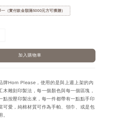
一（實付款金額滿5000元方可獲贈）
加入購物車
牌Horn Please，使用的是與上週上架的內
工木雕刻印製法，每一個顏色與每一個區塊，
一點按壓印製出來，每一件都帶有一點點手印
當可愛，純棉材質可作為手帕、領巾、或是包
用。