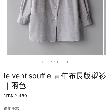
1
/
10
le vent souffle 青年布長版襯衫
｜兩色
Regular
NT$ 2,480
price
適用優惠