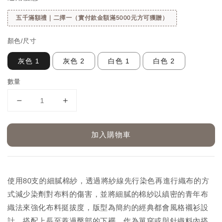
五千滿額禮｜二擇一（實付款金額滿5000元方可獲贈）
顏色/尺寸
灰色 1
灰色 2
白色 1
白色 2
數量
加入購物車
使用80支的細膩棉紗，透過將紗線先行染色再進行織布的方
式減少染劑對布料的傷害，並將細膩的棉紗以縝密的青年布
織法來強化布料挺拔度，版型為簡約的經典都會風格襯衫設
計，搭配上長至蓋過臀部的下襬，作為單穿或與針織料內搭