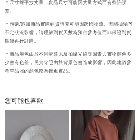
＊尺寸採平放丈量，實品尺寸可能因丈量方式而有些許誤
差。
＊預購/追加商品實際到貨時間可能因跨國物流、海關抽驗等
不定狀況影響，請理解到貨天數為預估參考值而非保證到貨
期後再行訂購。
＊商品顏色由於不同螢幕以及拍攝光線等因素與實物顏色多
少會有色差，另實穿照由於背景色會造成影響，因此建議參
考單品照的顏色較為接近實品。
您可能也喜歡