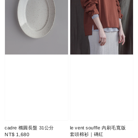
cadre 橢圓長盤 31公分
le vent souffle 內刷毛寬版
套頭棉衫｜磚紅
Regular
NT$ 1,680