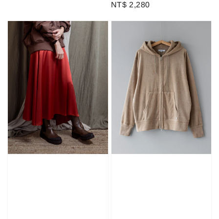
Regular
NT$ 2,280
price
price