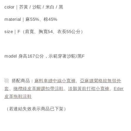
color｜芥黃 / 沙駝 / 米白 / 黑
material｜麻55%、棉45%
size｜F（肩寬、胸寬54、衣長55公分）
model 身高167公分，示範穿著沙駝/黑F
▧ 搭配商品：
麻料車縫中線小寬褲
、
亞麻嫘縈格紋無領外
套
、
橄欖綠皮革腳踝扣帶涼鞋
、
淡鵝黃前打褶小寬褲
、
Eder
皮革拖鞋涼鞋
（若連結失效表示商品已下架）