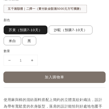
五千滿額禮｜二擇一（實付款金額滿5000元方可獲贈）
顏色
芥黃（預購7-10天）
沙駝（預購7-10天）
米白
黑
數量
加入購物車
使用麻與棉的混紡面料搭配上簡約的立體直紋針織法，設計
為帶有寬鬆度的衣身版型，落肩的設計能恰到好處地包覆手