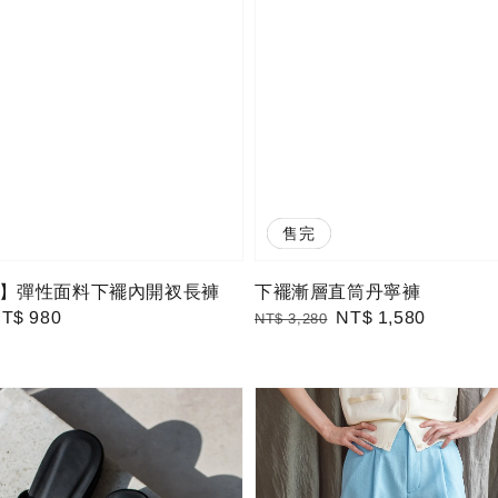
優惠
售完
】彈性面料下襬內開衩長褲
下襬漸層直筒丹寧褲
ale
T$ 980
Regular
Sale
NT$ 1,580
NT$ 3,280
rice
price
price