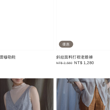
優惠
蕾穆勒鞋
斜紋面料打褶老爺褲
Regular
Sale
NT$ 1,280
NT$ 2,580
price
price