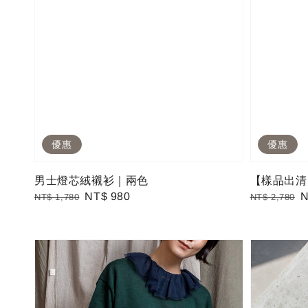
優惠
優惠
男士燈芯絨襯衫｜兩色
【樣品出清
Regular
Sale
NT$ 980
Regular
S
N
NT$ 1,780
NT$ 2,780
price
price
price
p