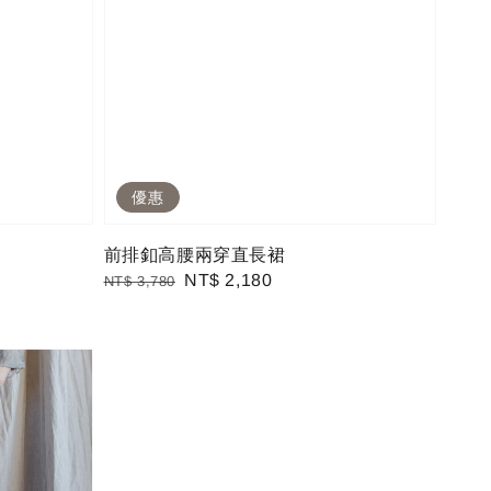
優惠
前排釦高腰兩穿直長裙
Regular
Sale
NT$ 2,180
NT$ 3,780
price
price