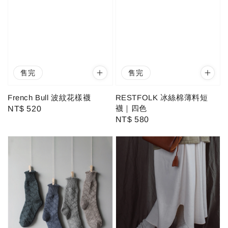
售完
售完
French Bull 波紋花樣襪
RESTFOLK 冰絲棉薄料短
襪｜四色
Regular
NT$ 520
Regular
NT$ 580
price
price