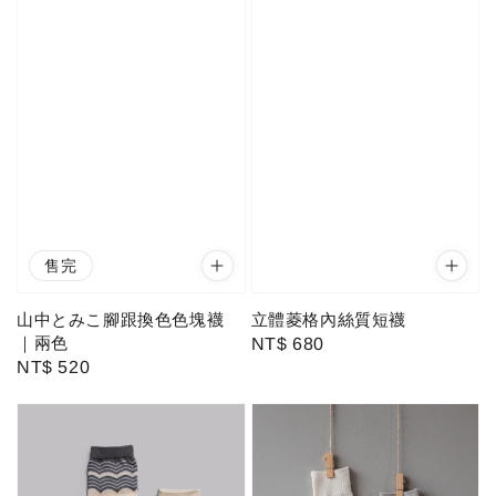
售完
山中とみこ腳跟換色色塊襪
立體菱格內絲質短襪
｜兩色
Regular
NT$ 680
Regular
NT$ 520
price
price