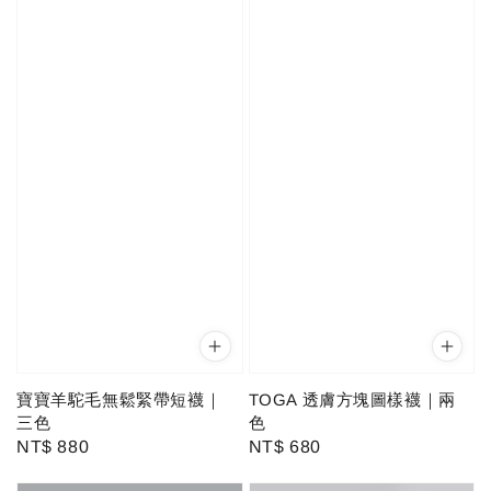
寶寶羊駝毛無鬆緊帶短襪｜
TOGA 透膚方塊圖樣襪｜兩
三色
色
Regular
NT$ 880
Regular
NT$ 680
price
price