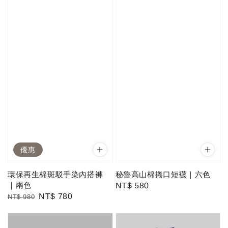
優惠
環保再生棉斑駁手染內搭褲
秘魯高山棉捲口短襪｜六色
｜兩色
Regular
NT$ 580
Regular
Sale
NT$ 780
NT$ 980
price
price
price