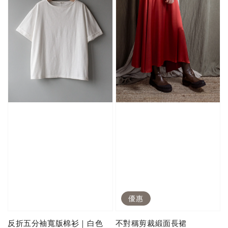
優惠
反折五分袖寬版棉衫｜白色
不對稱剪裁緞面長裙