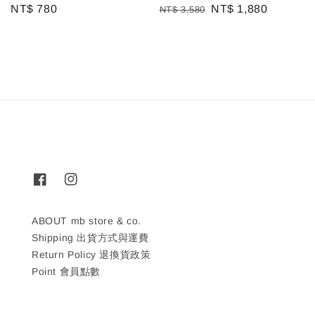
Regular
NT$ 780
Regular
Sale
NT$ 1,880
NT$ 3,580
price
price
price
ABOUT mb store & co.
Shipping 出貨方式與運費
Return Policy 退換貨政策
Point 會員點數