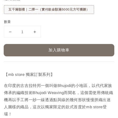
五千滿額禮｜二擇一（實付款金額滿5000元方可獲贈）
數量
加入購物車
【mb store 獨家訂製系列】
在印度的古吉拉特邦一個叫做Bhujodi的小地區，以代代家族
傳承的編織技術Bhujodi Weaving而聞名，這個需使用傳統織
機再以手工將一紗一線透過點與線的幾何形狀慢慢拼織出迷
人圖樣的織品，這次以獨家限定的款式首度於mb store登
場！