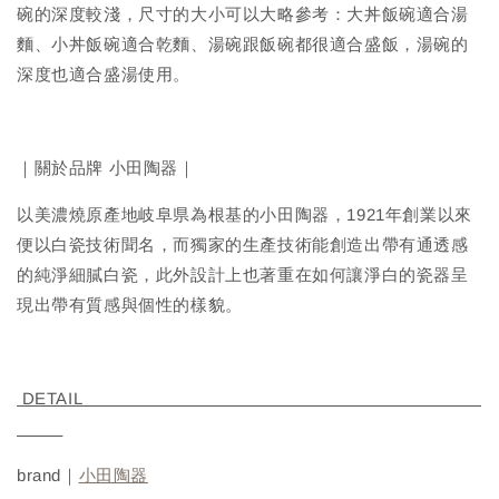
碗的深度較淺，尺寸的大小可以大略參考：大丼飯碗適合湯
麵、小丼飯碗適合乾麵、湯碗跟飯碗都很適合盛飯，湯碗的
深度也適合盛湯使用。
｜關於品牌 小田陶器｜
以美濃燒原產地岐阜県為根基的小田陶器，1921年創業以來
便以白瓷技術聞名，而獨家的生產技術能創造出帶有通透感
的純淨細膩白瓷，此外設計上也著重在如何讓淨白的瓷器呈
現出帶有質感與個性的樣貌。
DETAIL
brand｜
小田陶器