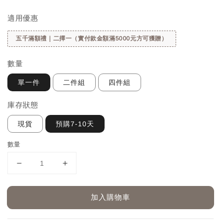
price
適用優惠
五千滿額禮｜二擇一（實付款金額滿5000元方可獲贈）
數量
單一件
二件組
四件組
庫存狀態
現貨
預購7-10天
數量
加入購物車