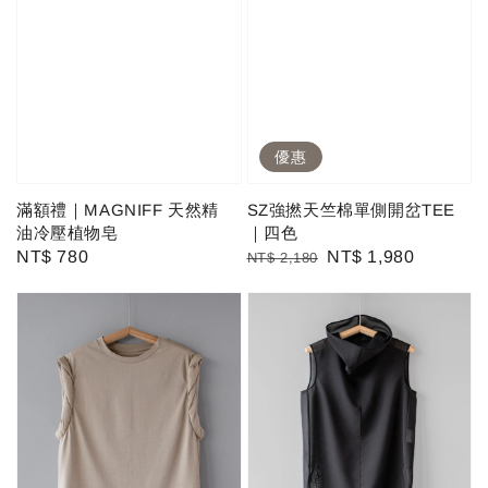
優惠
滿額禮｜MAGNIFF 天然精
SZ強撚天竺棉單側開岔TEE
油冷壓植物皂
｜四色
Regular
NT$ 780
Regular
Sale
NT$ 1,980
NT$ 2,180
price
price
price