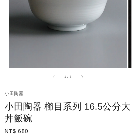
1
/
6
小田陶器
小田陶器 櫛目系列 16.5公分大
丼飯碗
Regular
NT$ 680