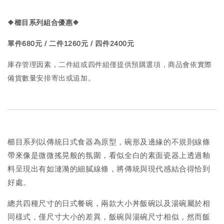
❖櫛目系列組合優惠
❖
單件680元 / 二件1260元 / 四件2400元
庫存管理因素，二件組或四件組僅提供預購選項，商品會依實際
備貨數量安排寄出或追加。
櫛目系列以傳統日式食器為原型，碗形及邊緣的不規則線條
帶來像是微微搖晃般的氛圍，看似全白的素面瓷器上透過釉
料呈現出有如漣漪的細膩線條，將傳統與現代感結合得恰到
好處。
總共四種尺寸的日式餐碗，兩款大小丼飯碗以及湯碗屬於相
同樣式，僅尺寸大小的差異，飯碗與湯碗尺寸相似，然而飯