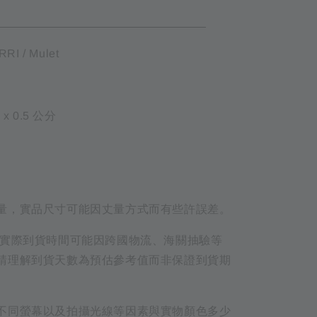
ETAIL
I / Mulet
7 x 0.5 公分
量，實品尺寸可能因丈量方式而有些許誤差。
品實際到貨時間可能因跨國物流、海關抽驗等
請理解到貨天數為預估參考值而非保證到貨期
不同螢幕以及拍攝光線等因素與實物顏色多少