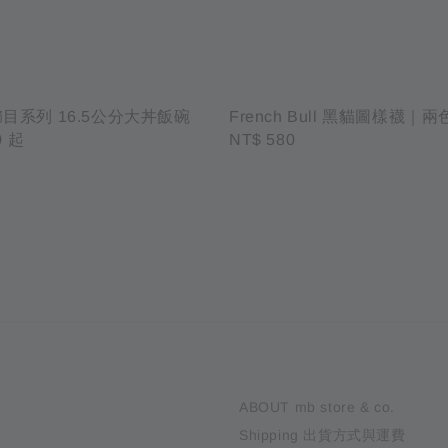
目系列 16.5公分大丼飯碗
French Bull 黑貓圖樣襪｜兩
0
起
Regular
NT$ 580
price
ABOUT mb store & co.
Shipping 出貨方式與運費