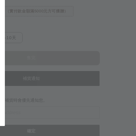
一（實付款金額滿5000元方可獲贈）
7-10天
售完
補貨通知
當商品補貨時會優先通知您。
確定