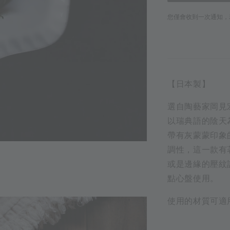
您僅會收到一次通知，
【日本製】
選自陶藝家岡見宏
以瑞典語的陰天為
帶有灰蒙蒙印象
調性，這一款有
或是邊緣的壓紋
點心盤使用。
使用的材質可適