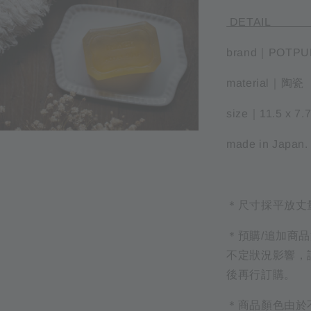
D
brand｜POTPURR
material｜陶瓷
size｜11.5 x 7.
made in Japan.
＊尺寸採平放丈
＊預購/追加商
不定狀況影響，
後再行訂購。
＊商品顏色由於