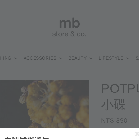
HING
ACCESSORIES
BEAUTY
LIFESTYLE
S
POTPU
小碟
Regular
NT$ 390
售
price
適用優惠