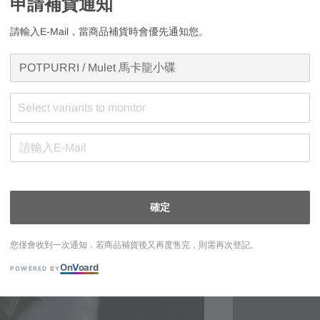
申請補貨通知
五千滿額禮｜二擇
請輸入E-Mail，當商品補貨時會優先通知您。
庫存狀態
現貨
預購
Select variants to monitor
確定
申請補貨通知
請輸入E-Mail，
您僅會收到一次通知，若商品補貨後又再度售完，則需再次登記。
On
V
oard
POWERED BY