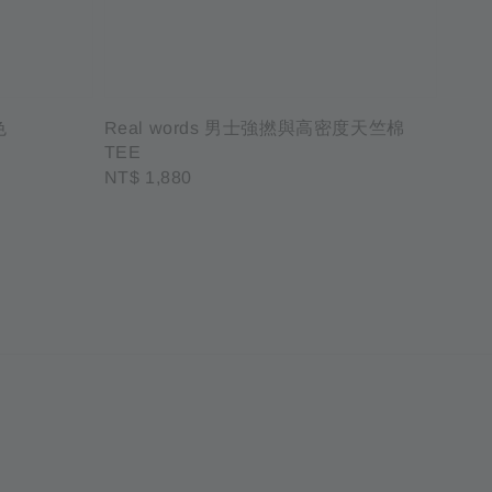
色
Real words 男士強撚與高密度天竺棉
TEE
Regular
NT$ 1,880
price