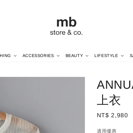
HING
ACCESSORIES
BEAUTY
LIFESTYLE
S
ANN
上衣
Regular
NT$ 2,980
price
適用優惠