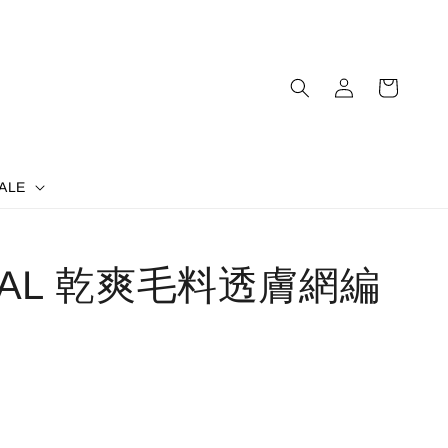
ALE
UAL 乾爽毛料透膚網編