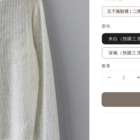
五千滿額禮｜二擇
顏色
米白（預購三
深褐（預購三
數量