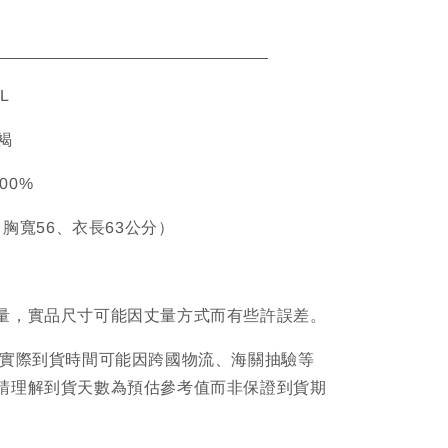
ETAIL
L
深褐
100%
、胸寬56、衣長63公分）
量，實品尺寸可能因丈量方式而有些許誤差。
品實際到貨時間可能因跨國物流、海關抽驗等
請理解到貨天數為預估參考值而非保證到貨期