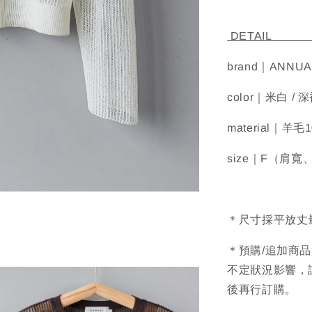
D
brand｜ANNUA
color｜米白 / 
material｜羊毛
size｜F（肩寬
＊尺寸採平放丈
＊預購/追加商
不定狀況影響，
後再行訂購。