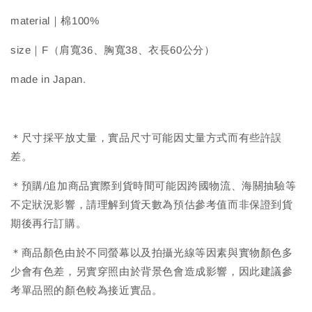
material｜棉100%
size｜F（肩寬36、胸寬38、衣長60公分）
made in Japan.
＊尺寸採平放丈量，實品尺寸可能因丈量方式而有些許誤
差。
＊預購/追加商品實際到貨時間可能因跨國物流、海關抽驗等
不定狀況影響，請理解到貨天數為預估參考值而非保證到貨
期後再行訂購。
＊商品顏色由於不同螢幕以及拍攝光線等因素與實物顏色多
少會有色差，另實穿照由於背景色會造成影響，因此建議參
考單品照的顏色較為接近實品。