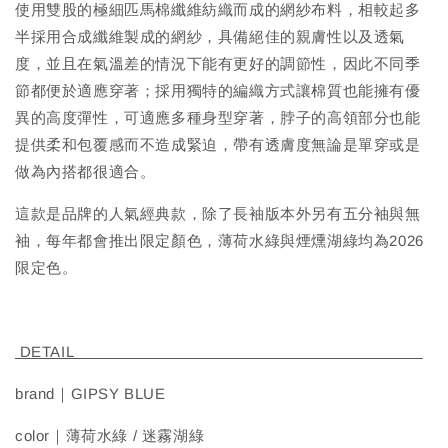
使用雙股的極細匹馬棉纖維紡織而成的網紗布料，相較起多
半採用合成纖維製成的網紗，具備絕佳的親膚性以及透氣
度，並且在氣溫差的情況下能有更好的調節性，因此不同季
節都便於適應穿著；採用獨特的編織方式讓棉質也能擁有優
異的高度彈性，可適應多種身型穿著，脖子的高領部分也能
提供柔和包覆感而不造成緊迫，帶有透膚度無論是單穿或是
做為內搭都很適合。
這款是品牌的人氣經典款，除了長袖版本外另有五分袖與無
袖，每年都會推出限定顏色，薄荷水綠與煙燻湖綠均為2026
限定色。
DETAIL
brand｜GIPSY BLUE
color｜薄荷水綠 / 迷霧湖綠