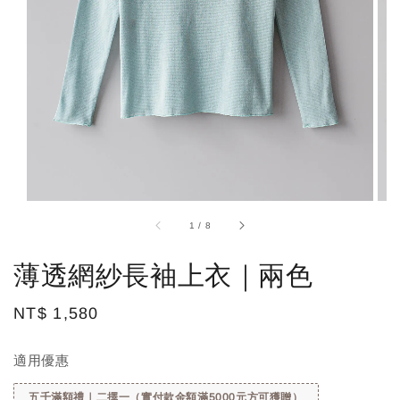
1
/
8
薄透網紗長袖上衣｜兩色
Regular
NT$ 1,580
price
適用優惠
五千滿額禮｜二擇一（實付款金額滿5000元方可獲贈）