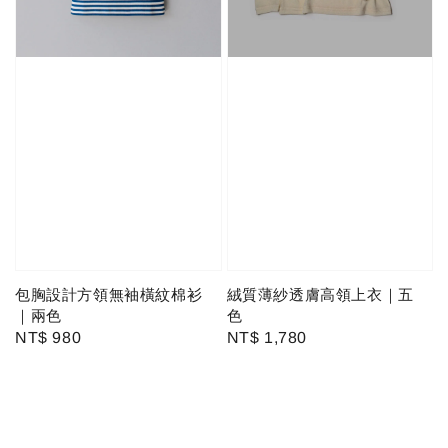
包胸設計方領無袖橫紋棉衫
絨質薄紗透膚高領上衣｜五
｜兩色
色
Regular
NT$ 980
Regular
NT$ 1,780
price
price