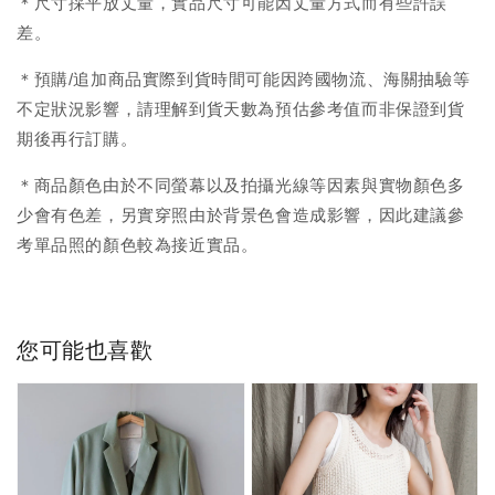
＊尺寸採平放丈量，實品尺寸可能因丈量方式而有些許誤
差。
＊預購/追加商品實際到貨時間可能因跨國物流、海關抽驗等
不定狀況影響，請理解到貨天數為預估參考值而非保證到貨
期後再行訂購。
＊商品顏色由於不同螢幕以及拍攝光線等因素與實物顏色多
少會有色差，另實穿照由於背景色會造成影響，因此建議參
考單品照的顏色較為接近實品。
您可能也喜歡