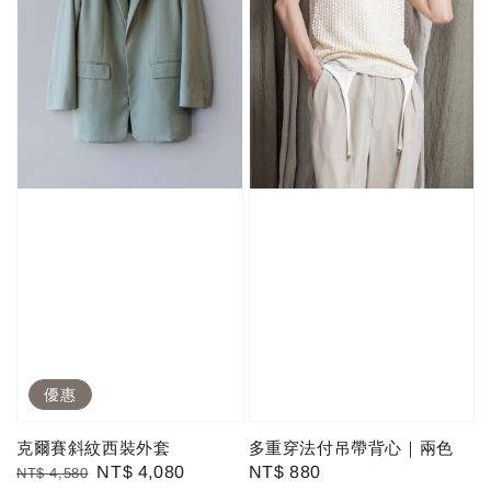
優惠
克爾賽斜紋西裝外套
多重穿法付吊帶背心｜兩色
Regular
Sale
NT$ 4,080
Regular
NT$ 880
NT$ 4,580