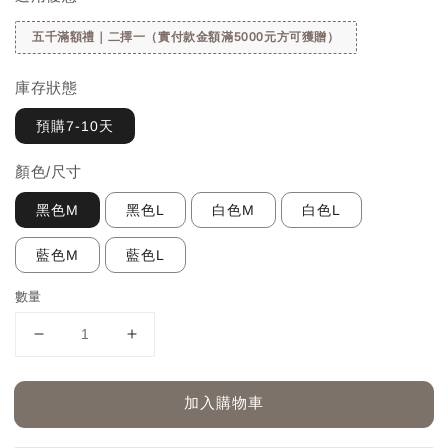
五千滿額禮｜二擇一（實付款金額滿5000元方可獲贈）
庫存狀態
預購7-10天
顏色/尺寸
黑色M
黑色L
白色M
白色L
藍色M
藍色L
數量
加入購物車