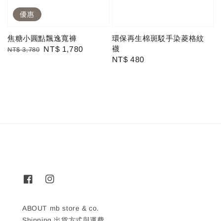
優惠
焦糖小圓點飄逸寬褲
環保再生棉斑駁手染菱格紋
襪
Regular
Sale
NT$ 1,780
NT$ 3,780
Regular
NT$ 480
price
price
price
ABOUT mb store & co.
Shipping 出貨方式與運費