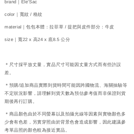
brand｜Ele'Sac
color｜寬紋 / 格紋
material｜包包本體：拉菲草 / 提把與皮件部分：牛皮
size｜寬22 x 高24 x 底8.5 公分
＊尺寸採平放丈量，實品尺寸可能因丈量方式而有些許誤
差。
＊預購/追加商品實際到貨時間可能因跨國物流、海關抽驗等
不定狀況影響，請理解到貨天數為預估參考值而非保證到貨
期後再行訂購。
＊商品顏色由於不同螢幕以及拍攝光線等因素與實物顏色多
少會有色差，另實穿照由於背景色會造成影響，因此建議參
考單品照的顏色較為接近實品。