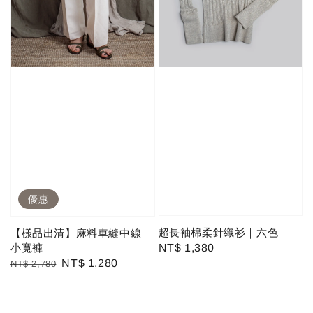
優惠
超長袖棉柔針織衫｜六色
【樣品出清】麻料車縫中線
小寬褲
Regular
NT$ 1,380
Regular
Sale
NT$ 1,280
NT$ 2,780
price
price
price