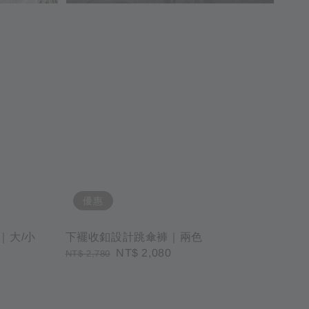
優惠
鏡｜大/小
下襬收釦設計跳傘褲｜兩色
Regular
Sale
NT$ 2,080
NT$ 2,780
price
price