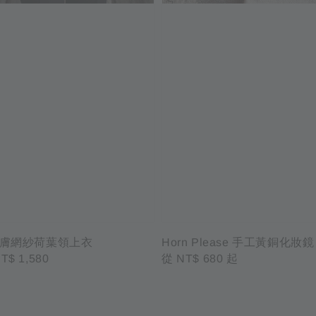
膚網紗荷葉領上衣
Horn Please 手工黃銅化妝
ale
T$ 1,580
Regular
從
NT$ 680
起
rice
price