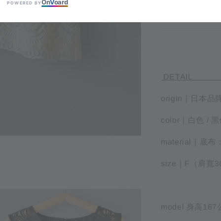
On
V
oard
POWERED BY
D
origin｜日本品
color｜白色 / 
material｜底
size｜F（肩寬
model 身高1