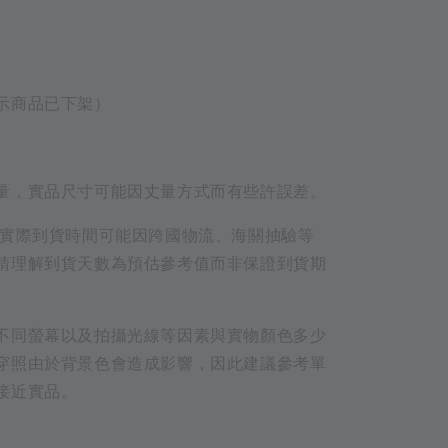
示商品已下架）
量，實品尺寸可能因丈量方式而有些許誤差。
品實際到貨時間可能因跨國物流、海關抽驗等
請理解到貨天數為預估參考值而非保證到貨期
不同螢幕以及拍攝光線等因素與實物顏色多少
穿照由於背景色會造成影響，因此建議參考單
接近實品。