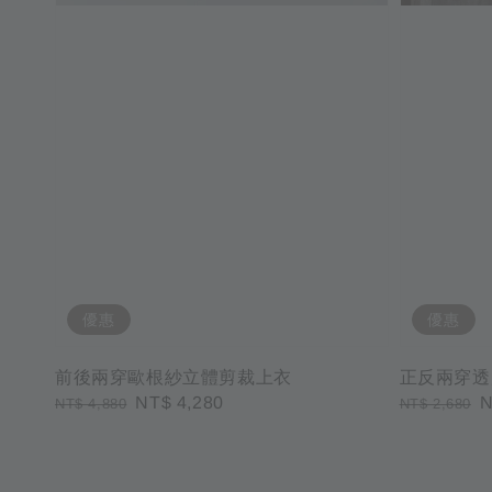
優惠
優惠
前後兩穿歐根紗立體剪裁上衣
正反兩穿透
Regular
Sale
NT$ 4,280
Regular
S
N
NT$ 4,880
NT$ 2,680
price
price
price
p