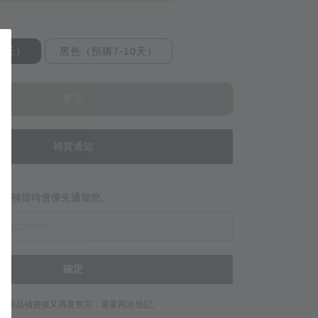
0天）
黑色（預購7-10天）
售完
補貨通知
當商品補貨時會優先通知您。
確定
若商品補貨後又再度售完，需要再次登記。