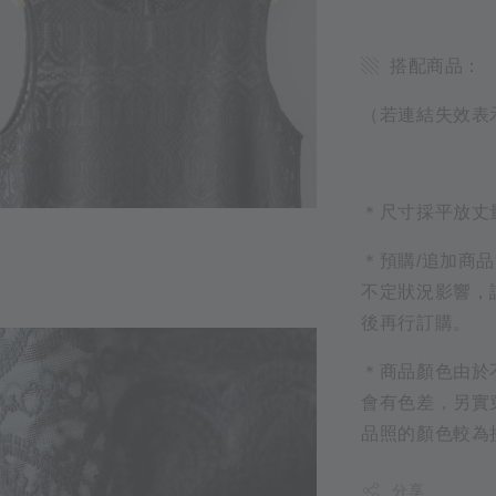
▧ 搭配商品：
（若連結失效表
＊尺寸採平放丈
＊預購/追加商
不定狀況影響，
後再行訂購。
＊商品顏色由於
會有色差，另實
品照的顏色較為
分享