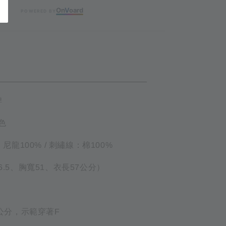
On
V
oard
POWERED BY
ETAIL
牌
黑色
布：尼龍100% / 刺繡線：棉100%
36.5、胸寬51、衣長57公分）
67公分，示範穿著F