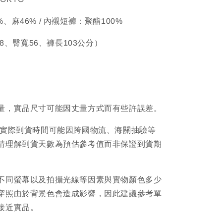
54%、麻46% / 內襯短褲：聚酯100%
38、臀寬56、褲長103公分）
量，實品尺寸可能因丈量方式而有些許誤差。
品實際到貨時間可能因跨國物流、海關抽驗等
請理解到貨天數為預估參考值而非保證到貨期
不同螢幕以及拍攝光線等因素與實物顏色多少
穿照由於背景色會造成影響，因此建議參考單
接近實品。