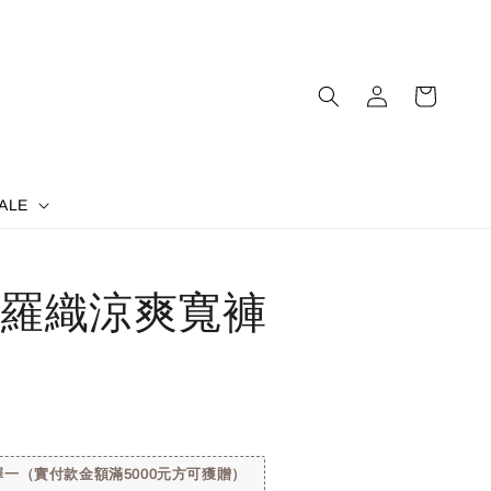
ALE
羅織涼爽寬褲
一（實付款金額滿5000元方可獲贈）