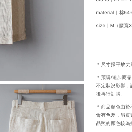
material｜棉
size｜M（腰寬
＊尺寸採平放丈
＊預購/追加商
不定狀況影響，
後再行訂購。
＊商品顏色由於
會有色差，另實
品照的顏色較為