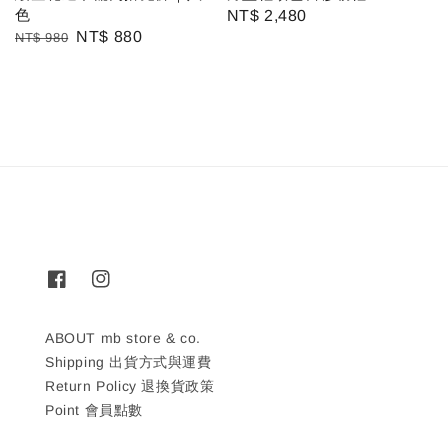
色
Regular
NT$ 2,480
Regular
Sale
NT$ 880
NT$ 980
price
price
price
ABOUT mb store & co.
Shipping 出貨方式與運費
Return Policy 退換貨政策
Point 會員點數