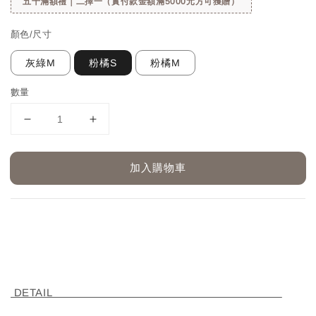
五千滿額禮｜二擇一（實付款金額滿5000元方可獲贈）
顏色/尺寸
灰綠M
粉橘S
粉橘M
數量
加入購物車
DETAIL