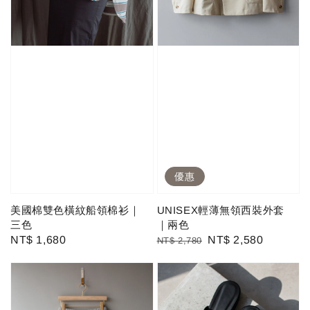
優惠
美國棉雙色橫紋船領棉衫｜
UNISEX輕薄無領西裝外套
三色
｜兩色
Regular
NT$ 1,680
Regular
Sale
NT$ 2,580
NT$ 2,780
price
price
price