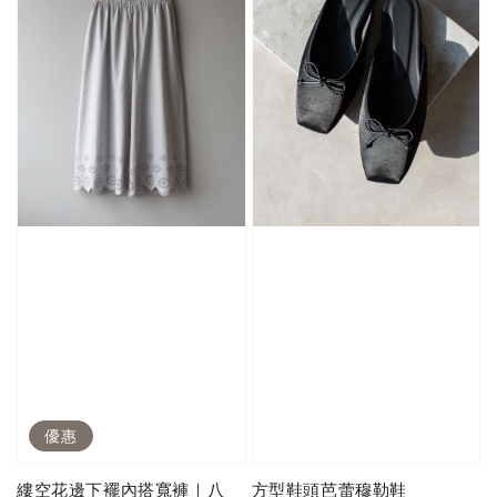
優惠
縷空花邊下襬內搭寬褲｜八
方型鞋頭芭蕾穆勒鞋