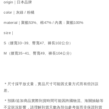
origin｜日本品牌
color｜灰綠 / 粉橘
material｜聚酯53%、棉47% / 內裏：聚酯100%
size｜
S（腰寬33~39、臀寬47、褲長102公分）
M（腰寬35~41、臀寬49、褲長104公分）
＊尺寸採平放丈量，實品尺寸可能因丈量方式而有些許誤
差。
＊預購/追加商品實際到貨時間可能因跨國物流、海關抽驗等
不定狀況影響，請理解到貨天數為預估參考值而非保證到貨