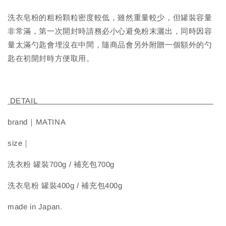
洗衣皂粉的粗粉顆粒密度較低，雖然重量較少，但罐裝容量
非常滿，第一次開封時請務必小心避免粉末灑出，同時因容
量太滿勺匙會埋沒在中間，隨商品會另外附贈一個額外的勺
匙在初開封時方便取用。
DETAIL
brand｜MATINA
size｜
洗衣粉 罐裝700g / 補充包700g
洗衣皂粉 罐裝400g / 補充包400g
made in Japan.