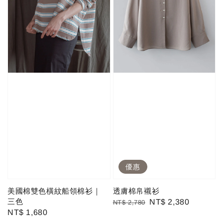
優惠
美國棉雙色橫紋船領棉衫｜
透膚棉帛襯衫
三色
Regular
Sale
NT$ 2,380
NT$ 2,780
Regular
NT$ 1,680
price
price