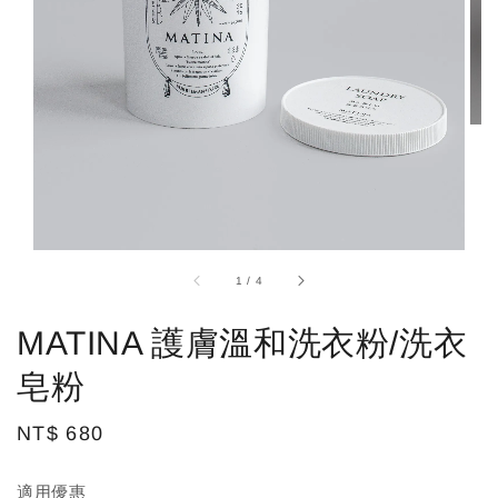
1
/
4
MATINA 護膚溫和洗衣粉/洗衣
皂粉
Regular
NT$ 680
price
適用優惠