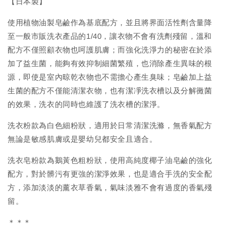
【日本製】
使用植物油製皂鹼作為基底配方，並且將界面活性劑含量降
至一般市販洗衣產品的1/40，讓衣物不會有洗劑殘留，溫和
配方不僅照顧衣物也呵護肌膚；而強化洗淨力的秘密在於添
加了益生菌，能夠有效抑制細菌繁殖，也消除產生異味的根
源，即使是室內晾乾衣物也不需擔心產生臭味；皂鹼加上益
生菌的配方不僅能清潔衣物，也有潔凈洗衣槽以及分解黴菌
的效果，洗衣的同時也維護了洗衣槽的潔淨。
洗衣粉款為白色細粉狀，適用於日常清潔洗滌，無香氣配方
無論是敏感肌膚或是嬰幼兒都安全且適合。
洗衣皂粉款為鵝黃色粗粉狀，使用高純度椰子油皂鹼的強化
配方，對於髒污有更強的潔淨效果，也是適合手洗的安全配
方，添加淡淡的薰衣草香氣，氣味淡雅不會有過度的香氣殘
留。
＊＊＊