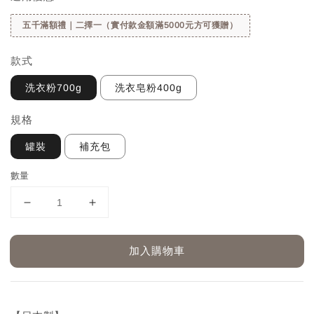
五千滿額禮｜二擇一（實付款金額滿5000元方可獲贈）
款式
洗衣粉700g
洗衣皂粉400g
規格
罐裝
補充包
數量
加入購物車