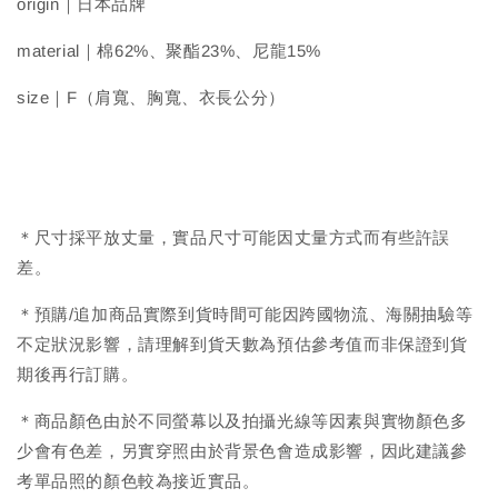
origin｜日本品牌
material｜棉62%、聚酯23%、尼龍15%
size｜F（肩寬、胸寬、衣長公分）
＊尺寸採平放丈量，實品尺寸可能因丈量方式而有些許誤
差。
＊預購/追加商品實際到貨時間可能因跨國物流、海關抽驗等
不定狀況影響，請理解到貨天數為預估參考值而非保證到貨
期後再行訂購。
＊商品顏色由於不同螢幕以及拍攝光線等因素與實物顏色多
少會有色差，另實穿照由於背景色會造成影響，因此建議參
考單品照的顏色較為接近實品。