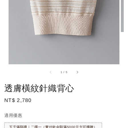
1
/
5
透膚橫紋針織背心
Regular
NT$ 2,780
price
適用優惠
五千滿額禮｜二擇一（實付款金額滿5000元方可獲贈）