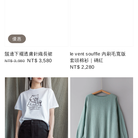
優惠
鬚邊下襬透膚針織長裙
le vent souffle 內刷毛寬版
套頭棉衫｜磚紅
Regular
Sale
NT$ 3,580
NT$ 3,980
Regular
NT$ 2,280
price
price
price