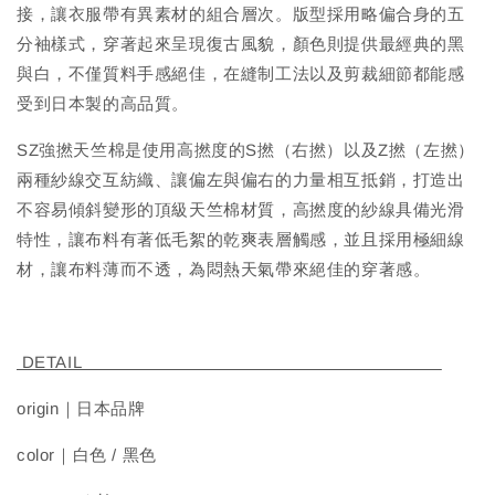
接，讓衣服帶有異素材的組合層次。版型採用略偏合身的五
分袖樣式，穿著起來呈現復古風貌，顏色則提供最經典的黑
與白，不僅質料手感絕佳，在縫制工法以及剪裁細節都能感
受到日本製的高品質。
SZ強撚天竺棉是使用高撚度的S撚（右撚）以及Z撚（左撚）
兩種紗線交互紡織、讓偏左與偏右的力量相互抵銷，打造出
不容易傾斜變形的頂級天竺棉材質，高撚度的紗線具備光滑
特性，讓布料有著低毛絮的乾爽表層觸感，並且採用極細線
材，讓布料薄而不透，為悶熱天氣帶來絕佳的穿著感。
DETAIL
origin｜日本品牌
color｜白色 / 黑色