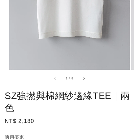
1
/
8
SZ強撚與棉網紗邊緣TEE｜兩
色
Regular
NT$ 2,180
price
適用優惠