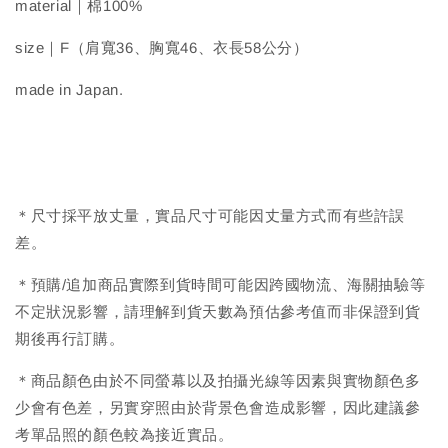
material｜棉100%
size｜F（肩寬36、胸寬46、衣長58公分）
made in Japan.
＊尺寸採平放丈量，實品尺寸可能因丈量方式而有些許誤
差。
＊預購/追加商品實際到貨時間可能因跨國物流、海關抽驗等
不定狀況影響，請理解到貨天數為預估參考值而非保證到貨
期後再行訂購。
＊商品顏色由於不同螢幕以及拍攝光線等因素與實物顏色多
少會有色差，另實穿照由於背景色會造成影響，因此建議參
考單品照的顏色較為接近實品。