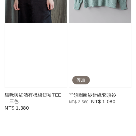
優惠
貓咪與紅酒有機棉短袖TEE
平領圈圈紗針織套頭衫
｜三色
Regular
Sale
NT$ 1,080
NT$ 2,580
Regular
NT$ 1,380
price
price
price