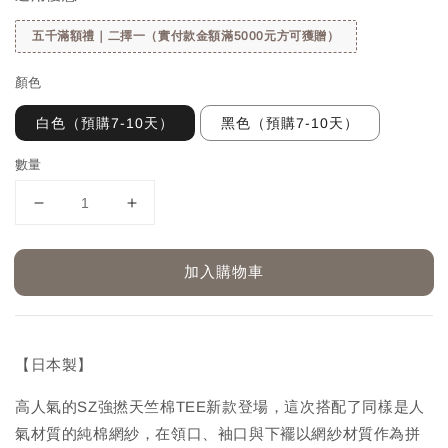
五千滿額禮｜二擇一（實付款金額滿5000元方可獲贈）
顏色
白色（預購7-10天）
黑色（預購7-10天）
數量
加入購物車
【日本製】
高人氣的SZ強撚天竺棉TEE新款登場，這次搭配了同樣是人
氣材質的純棉網紗，在領口、袖口與下襬以網紗材質作為拼