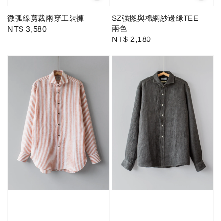
微弧線剪裁兩穿工裝褲
SZ強撚與棉網紗邊緣TEE｜
兩色
Regular
NT$ 3,580
Regular
NT$ 2,180
price
price