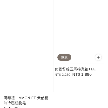
優惠
仿舊質感匹馬棉寬袖TEE
Regular
Sale
NT$ 1,880
NT$ 2,280
price
price
滿額禮｜MAGNIFF 天然精
油冷壓植物皂