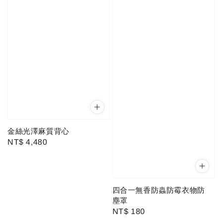
金絲光澤麻質背心
Regular
NT$ 4,480
price
四合一無香防蟲防霉衣物防
塵罩
Regular
NT$ 180