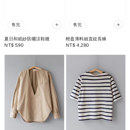
售完
售完
夏日和紙紗防曬涼鞋襪
輕盈薄料細直紋長褲
Regular
NT$ 590
Regular
NT$ 4,280
price
price