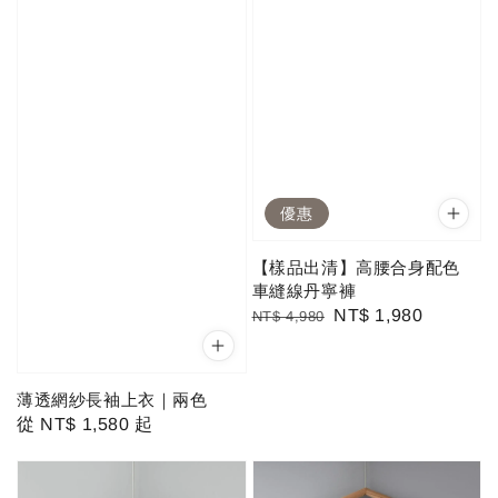
優惠
【樣品出清】高腰合身配色
車縫線丹寧褲
Regular
Sale
NT$ 1,980
NT$ 4,980
price
price
薄透網紗長袖上衣｜兩色
Regular
從
NT$ 1,580
起
price