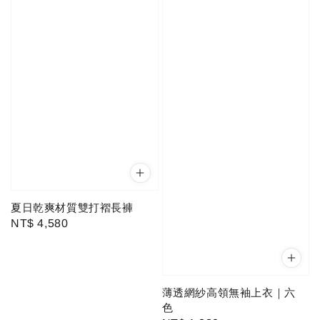
夏日乾爽材質雙打褶長褲
Regular
NT$ 4,580
price
薄透網紗高領無袖上衣｜六
色