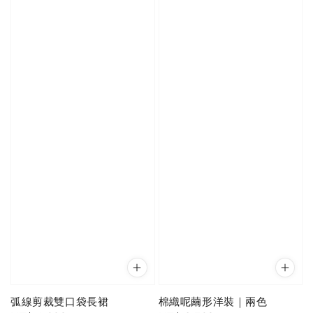
弧線剪裁雙口袋長裙
棉織呢繭形洋裝｜兩色