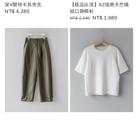
深V開領卡其夾克
【樣品出清】SZ強撚天竺橫
紋口袋棉衫
Regular
NT$ 4,280
Regular
Sale
NT$ 1,680
NT$ 2,580
price
price
price