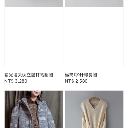
霧光塔夫綢立體打褶圓裙
極簡I字針織長裙
Regular
NT$ 3,280
Regular
NT$ 2,580
price
price