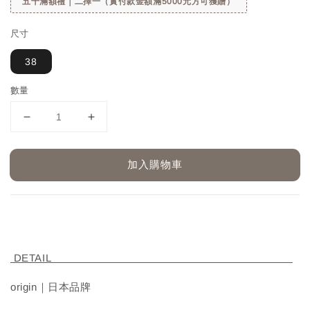
五千滿額禮｜二擇一（實付款金額滿5000元方可獲贈）
尺寸
38
數量
加入購物車
DETAIL
origin｜日本品牌