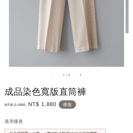
1
/
6
成品染色寬版直筒褲
Regular
Sale
NT$ 1,880
優惠
NT$ 2,980
price
price
適用優惠