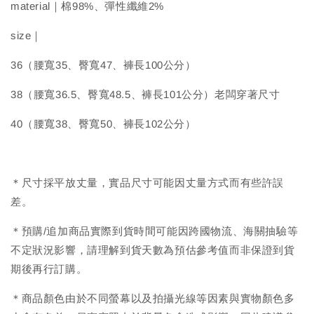
material｜棉98%、彈性纖維2%
size｜
36（腰寬35、臀寬47、褲長100公分）
38（腰寬36.5、臀寬48.5、褲長101公分）老闆穿著尺寸
40（腰寬38、臀寬50、褲長102公分）
＊尺寸採平放丈量，實品尺寸可能因丈量方式而有些許誤
差。
＊預購/追加商品實際到貨時間可能因跨國物流、海關抽驗等
不定狀況影響，請理解到貨天數為預估參考值而非保證到貨
期後再行訂購。
＊商品顏色由於不同螢幕以及拍攝光線等因素與實物顏色多