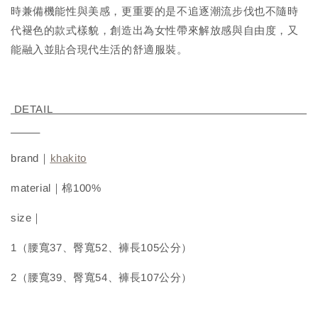
時兼備機能性與美感，更重要的是不追逐潮流步伐也不隨時
代褪色的款式樣貌，創造出為女性帶來解放感與自由度，又
能融入並貼合現代生活的舒適服裝。
DETAIL
brand｜
khakito
material｜棉100%
size｜
1（腰寬37、臀寬52、褲長105公分）
2（腰寬39、臀寬54、褲長107公分）