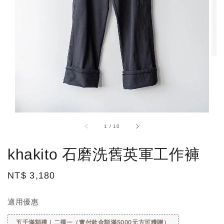
1
/
10
khakito 石磨洗舊英軍工作褲
Regular
NT$ 3,180
price
適用優惠
五千滿額禮｜二擇一（實付款金額滿5000元方可獲贈）