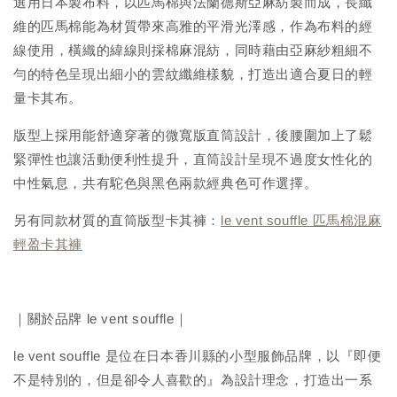
選用日本製布料，以匹馬棉與法蘭德斯亞麻紡製而成，長纖
維的匹馬棉能為材質帶來高雅的平滑光澤感，作為布料的經
線使用，橫織的緯線則採棉麻混紡，同時藉由亞麻紗粗細不
勻的特色呈現出細小的雲紋纖維樣貌，打造出適合夏日的輕
量卡其布。
版型上採用能舒適穿著的微寬版直筒設計，後腰圍加上了鬆
緊彈性也讓活動便利性提升，直筒設計呈現不過度女性化的
中性氣息，共有駝色與黑色兩款經典色可作選擇。
另有同款材質的直筒版型卡其褲：
le vent souffle 匹馬棉混麻
輕盈卡其褲
｜關於品牌 le vent souffle｜
le vent souffle 是位在日本香川縣的小型服飾品牌，以『即便
不是特別的，但是卻令人喜歡的』為設計理念，打造出一系