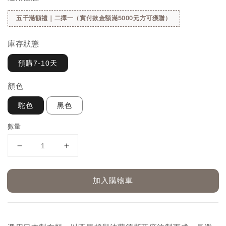
五千滿額禮｜二擇一（實付款金額滿5000元方可獲贈）
庫存狀態
預購7-10天
顏色
駝色
黑色
數量
加入購物車