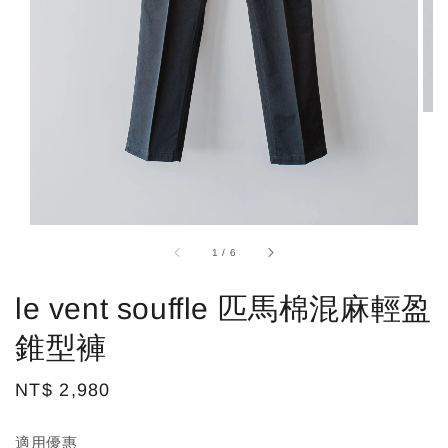
1
/
6
le vent souffle 匹馬棉混麻輕盈
錐型褲
Regular
NT$ 2,980
price
適用優惠