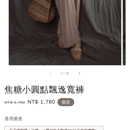
1
/
11
焦糖小圓點飄逸寬褲
Regular
Sale
NT$ 1,780
優惠
NT$ 3,780
price
price
適用優惠