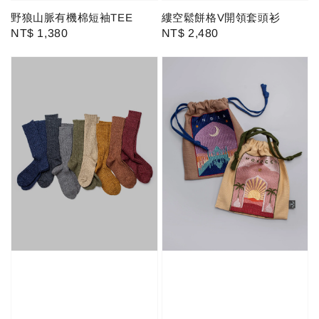
野狼山脈有機棉短袖TEE
縷空鬆餅格V開領套頭衫
Regular
NT$ 1,380
Regular
NT$ 2,480
price
price