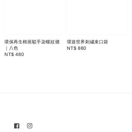
環保再生棉斑駁手染螺紋襪
環遊世界刺繡束口袋
｜八色
Regular
NT$ 880
Regular
NT$ 480
price
price