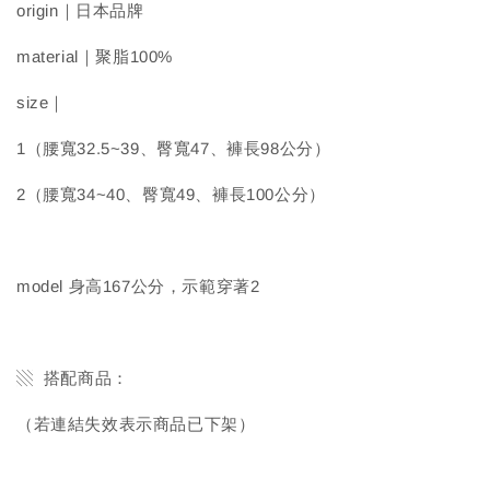
origin｜日本品牌
material｜聚脂100%
size｜
1（腰寬32.5~39、臀寬47、褲長98公分）
2（腰寬34~40、臀寬49、褲長100公分）
model 身高167公分，示範穿著2
▧ 搭配商品：
（若連結失效表示商品已下架）