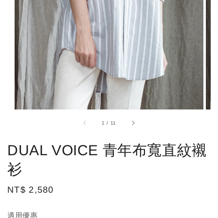
1
/
11
DUAL VOICE 青年布寬直紋襯
衫
Regular
NT$ 2,580
price
適用優惠