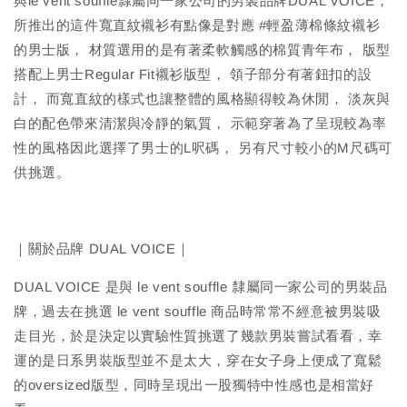
與le vent souffle隸屬同一家公司的男裝品牌DUAL VOICE，
所推出的這件寬直紋襯衫有點像是對應 #輕盈薄棉條紋襯衫
的男士版， 材質選用的是有著柔軟觸感的棉質青年布， 版型
搭配上男士Regular Fit襯衫版型， 領子部分有著鈕扣的設
計， 而寬直紋的樣式也讓整體的風格顯得較為休閒， 淡灰與
白的配色帶來清潔與冷靜的氣質， 示範穿著為了呈現較為率
性的風格因此選擇了男士的L呎碼， 另有尺寸較小的M尺碼可
供挑選。
｜關於品牌 DUAL VOICE｜
DUAL VOICE 是與 le vent souffle 隸屬同一家公司的男裝品
牌，過去在挑選 le vent souffle 商品時常常不經意被男裝吸
走目光，於是決定以實驗性質挑選了幾款男裝嘗試看看，幸
運的是日系男裝版型並不是太大，穿在女子身上便成了寬鬆
的oversized版型，同時呈現出一股獨特中性感也是相當好