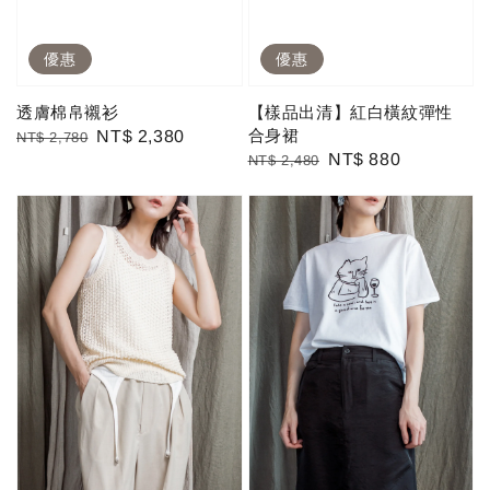
優惠
優惠
透膚棉帛襯衫
【樣品出清】紅白橫紋彈性
合身裙
Regular
Sale
NT$ 2,380
NT$ 2,780
Regular
Sale
NT$ 880
NT$ 2,480
price
price
price
price