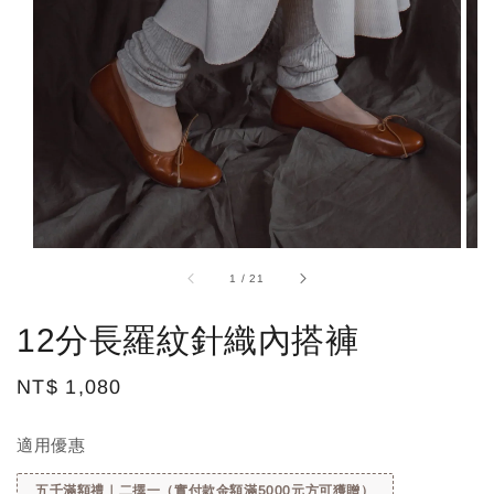
1
/
21
12分長羅紋針織內搭褲
Regular
NT$ 1,080
price
適用優惠
五千滿額禮｜二擇一（實付款金額滿5000元方可獲贈）