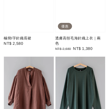
優惠
極簡I字針織長裙
透膚高領毛海針織上衣｜兩
色
Regular
NT$ 2,580
Regular
Sale
NT$ 1,380
NT$ 2,680
price
price
price