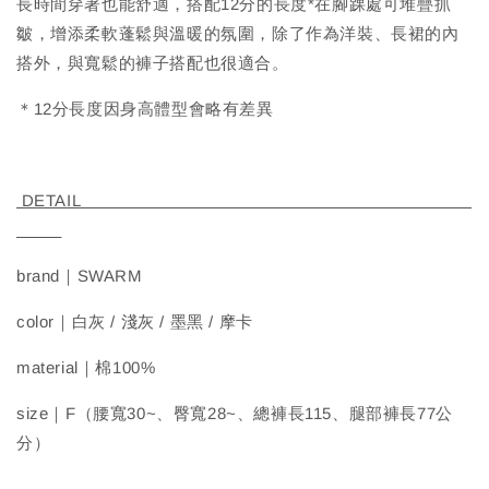
長時間穿著也能舒適，搭配12分的長度*在腳踝處可堆疊抓
皺，增添柔軟蓬鬆與溫暖的氛圍，除了作為洋裝、長裙的內
搭外，與寬鬆的褲子搭配也很適合。
＊12分長度因身高體型會略有差異
DETAIL
brand｜SWARM
color｜白灰 / 淺灰 / 墨黑 / 摩卡
material｜棉100%
size｜F（腰寬30~、臀寬28~、總褲長115、腿部褲長77公
分）