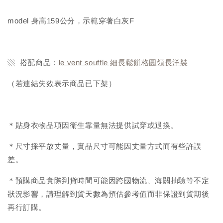
model 身高159公分，示範穿著白灰F
▧ 搭配商品：
le vent souffle 細長鬆餅格圓領長洋裝
（若連結失效表示商品已下架）
＊貼身衣物品項因衛生靠量無法提供試穿或退換。
＊尺寸採平放丈量，實品尺寸可能因丈量方式而有些許誤
差。
＊預購商品實際到貨時間可能因跨國物流、海關抽驗等不定
狀況影響，請理解到貨天數為預估參考值而非保證到貨期後
再行訂購。