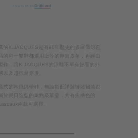
On
V
oard
POWERED BY
的K.JACQUES是有90年歷史的多羅佩涼鞋
品的每一雙鞋都選用上等的厚實皮革，再經由
作，讓K.JACQUES的涼鞋不單有好看的外
感以及超強耐穿度。
樣式的希臘綁帶鞋，無論搭配洋裝褲裝裙裝都
屬於夏日造型的重點級單品，共有焦糖色的
Lascaux兩款可選擇。
TAIL