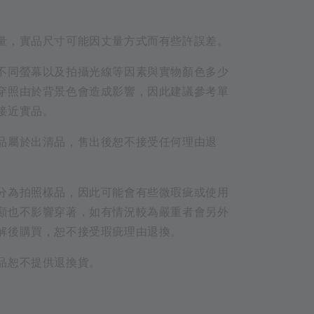
量，實品尺寸可能因丈量方式而有些許誤差。
不同螢幕以及拍攝光線等因素與實物顏色多少
穿照由於背景色會造成影響，因此建議參考單
接近實品。
品屬於出清品，售出後恕不接受任何理由退
分為拍照樣品，因此可能會有些微瑕疵或使用
顯也不影響穿著，如有情況較為嚴重者會另外
解後購買，恕不接受瑕疵理由退換。
品恕不提供退換貨。