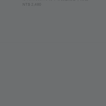
Regular
NT$ 2,480
price