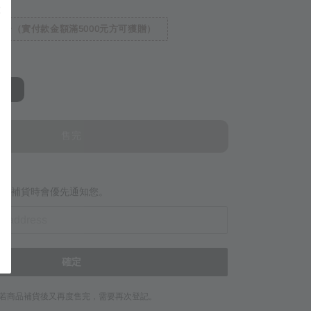
一（實付款金額滿5000元方可獲贈）
m)
售完
當商品補貨時會優先通知您。
確定
若商品補貨後又再度售完，需要再次登記。