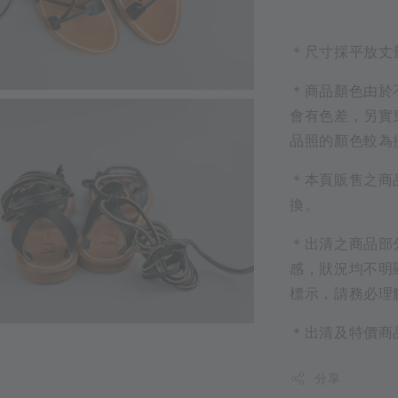
＊尺寸採平放丈
＊商品顏色由於
會有色差，另實
品照的顏色較為
＊本頁販售之商
換。
＊出清之商品部
感，狀況均不明
標示，請務必理
＊出清及特價商
分享