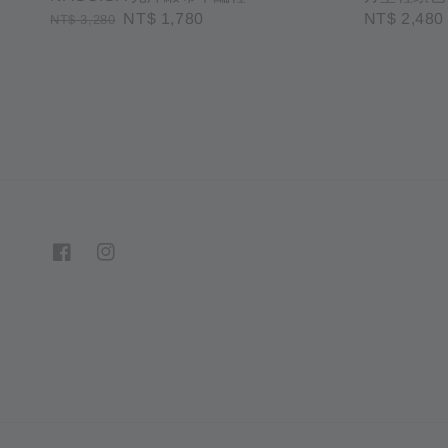
Regular
Sale
NT$ 1,780
Regular
NT$ 2,480
NT$ 3,280
price
price
price