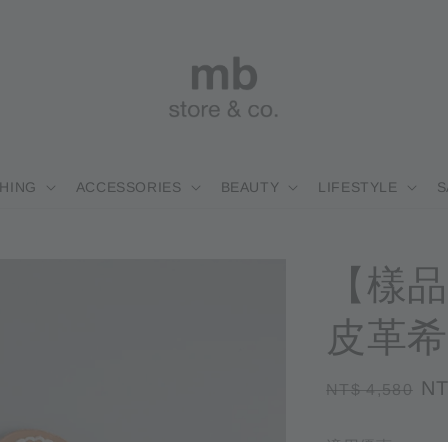
HING
ACCESSORIES
BEAUTY
LIFESTYLE
S
【樣品
皮革希
Regular
Sa
NT
NT$ 4,580
price
pr
適用優惠