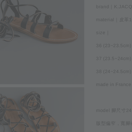
brand｜
K.JAC
material｜
size｜
36 (23~23.5cm)
37 (23.5~24cm)
38 (24~24.5cm
made in France
model 腳尺寸
版型偏窄，寬腳