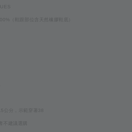
QUES
皮革100%（鞋跟部位含天然橡膠鞋底）
)
.
24.5公分，示範穿著38
者不建議選購