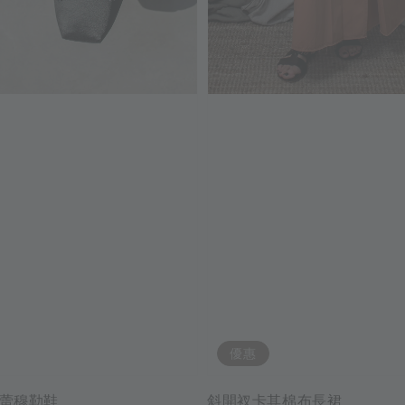
優惠
蕾穆勒鞋
斜開衩卡其棉布長裙