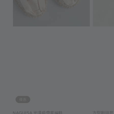
優惠
NAGUISA 光澤緞帶草編鞋
方型鞋頭芭