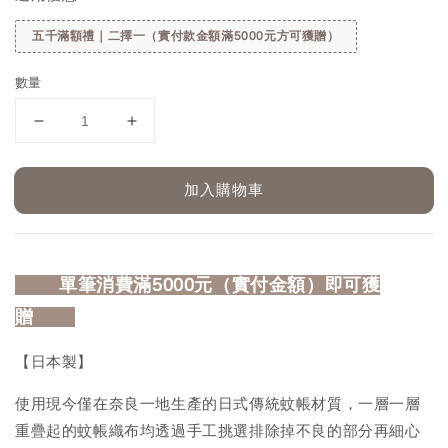
五千滿額禮｜二擇一（實付款金額滿5000元方可獲贈）
數量
加入購物車
⠀⠀ 
單筆消費滿5000元（實付金額）即可獲
贈
⠀⠀
【日本製】
使用現今僅在奈良一地生產的日式傳統蚊帳材質，一層一層
重疊起的蚊帳織布均透過手工挑選排除掉不良的部分再細心