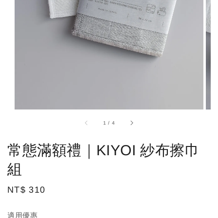
1
/
4
常態滿額禮｜KIYOI 紗布擦巾
組
Regular
NT$ 310
price
適用優惠