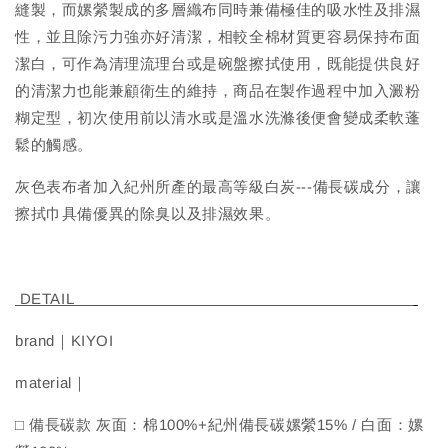
縫製，而嫘縈製成的多層織布同時兼備極佳的吸水性及排濕
性，並且除污力強亦好清潔，相較全棉材質更容易保持布面
潔白，可作為清理流理台或是碗盤擦拭使用，既能提供良好
的清潔力也能兼顧衛生的維持，商品在製作過程中加入澱粉
糊定型，初次使用前以清水或是溫水洗滌後便會變成柔軟蓬
鬆的觸感。
灰色表布者加入紀州所產的最高等級白炭---備長碳成分，讓
擦拭巾具備優異的除臭以及排濕效果。
DETAIL
brand｜KIYOI
material｜
□ 備長碳款 灰面：棉100%+紀州備長碳嫘縈15% / 白面：嫘