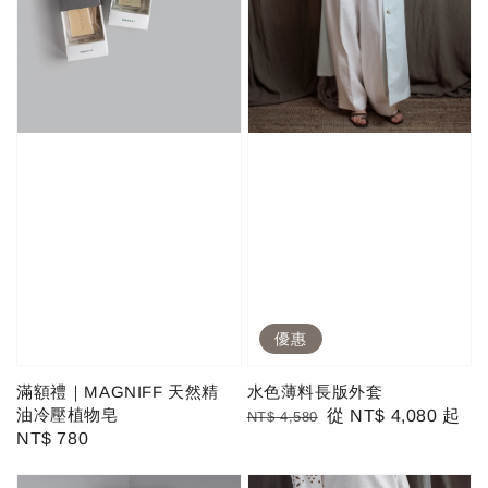
優惠
滿額禮｜MAGNIFF 天然精
水色薄料長版外套
油冷壓植物皂
Regular
Sale
從
NT$ 4,080
起
NT$ 4,580
Regular
NT$ 780
price
price
price