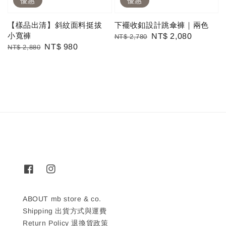
優惠
優惠
【樣品出清】斜紋面料挺拔
下襬收釦設計跳傘褲｜兩色
小寬褲
Regular
Sale
NT$ 2,080
NT$ 2,780
Regular
Sale
NT$ 980
NT$ 2,880
price
price
price
price
ABOUT mb store & co.
Shipping 出貨方式與運費
Return Policy 退換貨政策