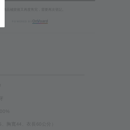
若商品補貨後又再度售完，需要再次登記。
On
V
oard
POWERED BY
ETAIL
牌
象牙
100%
35、胸寬44、衣長60公分）