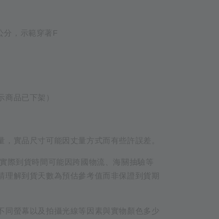
67公分，示範穿著F
示商品已下架）
量，實品尺寸可能因丈量方式而有些許誤差。
品實際到貨時間可能因跨國物流、海關抽驗等
請理解到貨天數為預估參考值而非保證到貨期
不同螢幕以及拍攝光線等因素與實物顏色多少