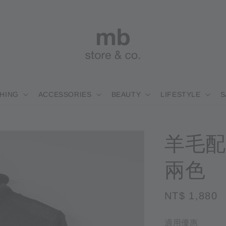
HING
ACCESSORIES
BEAUTY
LIFESTYLE
S
羊毛配
兩色
Regular
NT$ 1,880
price
適用優惠