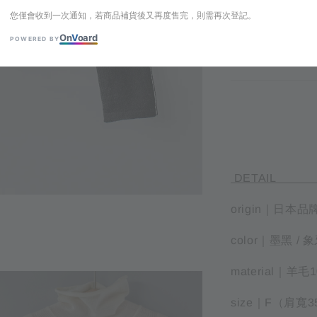
您僅會收到一次通知，若商品補貨後又再度售完，則需再次登記。
您僅會收到一次通知，
On
V
oard
POWERED BY
D
origin｜日本品
color｜墨黑 / 
material｜羊毛
size｜F（肩寬