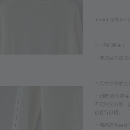
model 身高1
▧ 搭配商品：
（若連結失效表
＊尺寸採平放丈
＊預購/追加商
不定狀況影響，
後再行訂購。
＊商品顏色由於