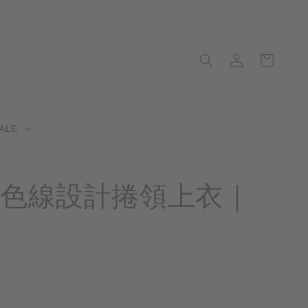
ALE
色線設計捲領上衣｜
售完