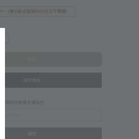
一（實付款金額滿5000元方可獲贈）
牙
售完
補貨通知
當商品補貨時會優先通知您。
確定